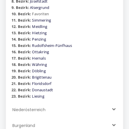
8. Bezirk:
Josefstadt
9. Bezirk:
Alsergrund
10. Bezirk:
Favoriten
11. Bezirk:
Simmering
12. Bezirk:
Meidling
13. Bezirk:
Hietzing
14. Bezirk:
Penzing
15. Bezirk:
Rudolfsheim-Fünfhaus
16. Bezirk:
Ottakring
17. Bezirk:
Hernals
18. Bezirk:
Währing
19. Bezirk:
Döbling
20. Bezirk:
Brigittenau
21. Bezirk:
Floridsdorf
22. Bezirk:
Donaustadt
23. Bezirk:
Liesing
Niederösterreich
Burgenland