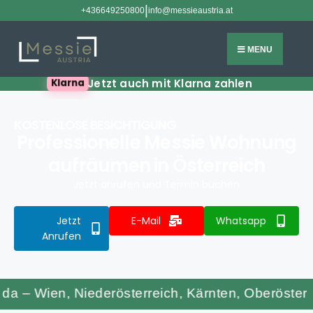
|
+436649250800
info@messieaustria.at
MENU
Jetzt auch mit Klarna zahlen
Klarna
KOSTENLOSE BESICHTIGUNG
Professionelle Messie Wohnung
aufräumen in Österreich
Jetzt anrufen und Termin buchen
Jetzt
E-Mail
Whatsapp
Anrufen
Wien, Niederösterreich, Kärnten, Oberösterreich, S