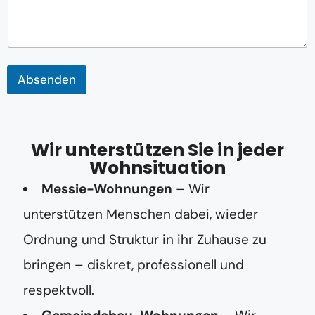
h
r
i
c
h
t
Absenden
N
a
c
h
Wir unterstützen Sie in jeder
r
i
Wohnsituation
c
h
Messie-Wohnungen
– Wir
t
unterstützen Menschen dabei, wieder
Ordnung und Struktur in ihr Zuhause zu
bringen – diskret, professionell und
respektvoll.