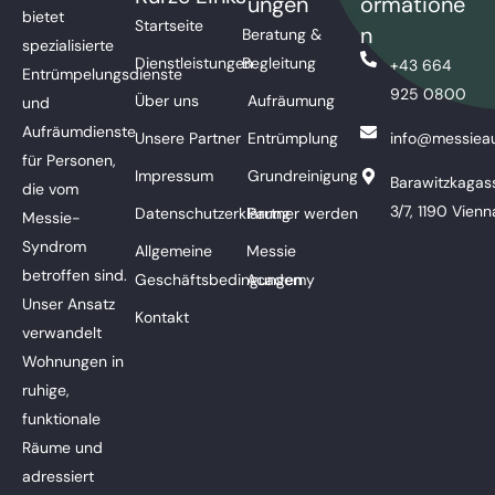
ungen
ormatione
bietet
Startseite
n
Beratung &
spezialisierte
Dienstleistungen
Begleitung
+43 664
Entrümpelungsdienste
925 0800
Über uns
Aufräumung
und
Aufräumdienste
Unsere Partner
Entrümplung
info@messieau
für Personen,
Impressum
Grundreinigung
Barawitzkagas
die vom
3/7, 1190 Vienn
Datenschutzerklärung
Partner werden
Messie-
Syndrom
Allgemeine
Messie
betroffen sind.
Geschäftsbedingungen
Academy
Unser Ansatz
Kontakt
verwandelt
Wohnungen in
ruhige,
funktionale
Räume und
adressiert