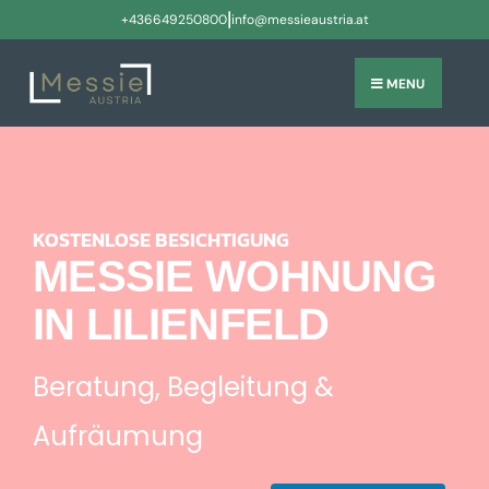
|
+436649250800
info@messieaustria.at
MENU
KOSTENLOSE BESICHTIGUNG
MESSIE WOHNUNG
IN LILIENFELD
Beratung, Begleitung &
Aufräumung