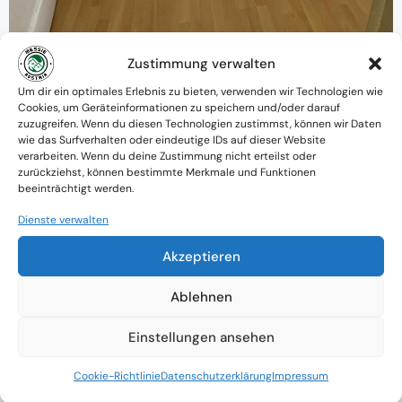
Zustimmung verwalten
Warum MessieAustria ?
Um dir ein optimales Erlebnis zu bieten, verwenden wir Technologien wie
Cookies, um Geräteinformationen zu speichern und/oder darauf
Ein Team mit psychologischem
zuzugreifen. Wenn du diesen Technologien zustimmst, können wir Daten
wie das Surfverhalten oder eindeutige IDs auf dieser Website
Verständnis und praktischem Know-how
verarbeiten. Wenn du deine Zustimmung nicht erteilst oder
zurückziehst, können bestimmte Merkmale und Funktionen
Verfügbarkeit: Österreichweit
beeinträchtigt werden.
Absolute Diskretion & keine
Dienste verwalten
Zusammenarbeit mit Ämtern ohne
Akzeptieren
Einverständnis
Ablehnen
Einstellungen ansehen
Cookie-Richtlinie
Datenschutzerklärung
Impressum