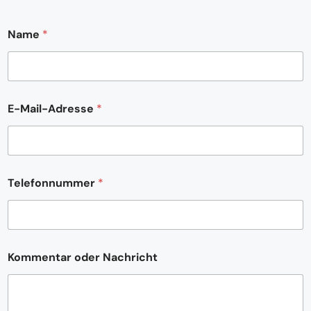
Name
*
E
E-Mail-Adresse
*
-
M
a
i
l
-
Telefonnummer
*
A
d
r
e
s
s
Kommentar oder Nachricht
e
N
a
c