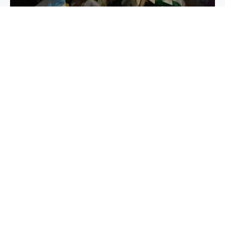
chaty
Dienstleist
Kontaktinf
Messie Austria
Kurze Links
ungen
ormatione
bietet
Startseite
n
Beratung &
spezialisierte
Dienstleistungen
Begleitung
+43 664
Entrümpelungsdienste
925 0800
Über uns
Aufräumung
und
Aufräumdienste
Unsere Partner
Entrümplung
info@messieau
für Personen,
Impressum
Grundreinigung
Barawitzkagas
die vom
3/7, 1190 Vienn
Datenschutzerklärung
Partner werden
Messie-
Syndrom
Allgemeine
Messie
betroffen sind.
Geschäftsbedingungen
Academy
Unser Ansatz