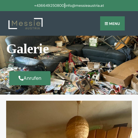
|
+436649250800
info@messieaustria.at
MENU
Galerie
Anrufen