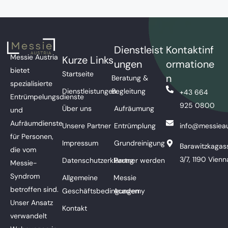
Dienstleist
Kontaktinf
Messie Austria
Kurze Links
ungen
ormatione
bietet
Startseite
n
Beratung &
spezialisierte
Dienstleistungen
Begleitung
+43 664
Entrümpelungsdienste
925 0800
Über uns
Aufräumung
und
Aufräumdienste
Unsere Partner
Entrümplung
info@messieau
für Personen,
Impressum
Grundreinigung
Barawitzkagas
die vom
3/7, 1190 Vienn
Datenschutzerklärung
Partner werden
Messie-
Syndrom
Allgemeine
Messie
betroffen sind.
Geschäftsbedingungen
Academy
Unser Ansatz
Kontakt
verwandelt