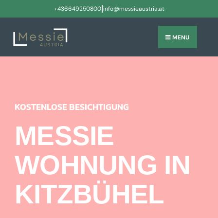
|
+436649250800
info@messieaustria.at
MENU
KOSTENLOSE BESICHTIGUNG
MESSIE
WOHNUNG IN
KITZBÜHEL