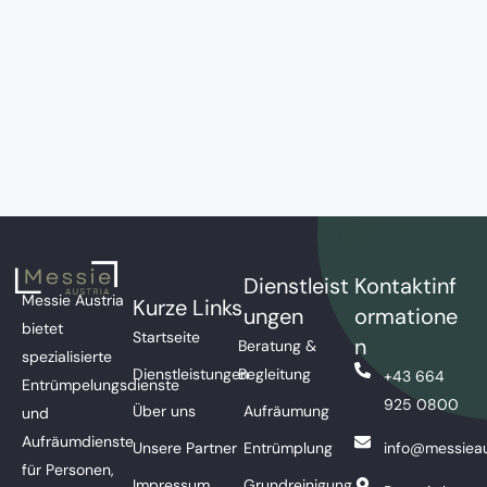
Dienstleist
Kontaktinf
Messie Austria
Kurze Links
ungen
ormatione
bietet
Startseite
n
Beratung &
spezialisierte
Dienstleistungen
Begleitung
+43 664
Entrümpelungsdienste
925 0800
Über uns
Aufräumung
und
Aufräumdienste
Unsere Partner
Entrümplung
info@messieau
für Personen,
Impressum
Grundreinigung