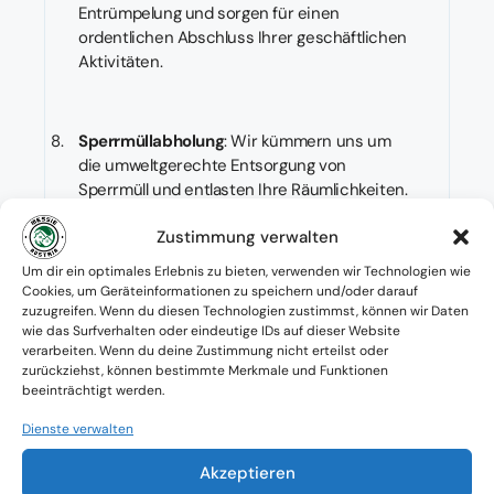
Entrümpelung und sorgen für einen
ordentlichen Abschluss Ihrer geschäftlichen
Aktivitäten.
Sperrmüllabholung
: Wir kümmern uns um
die umweltgerechte Entsorgung von
Sperrmüll und entlasten Ihre Räumlichkeiten.
Zustimmung verwalten
Entrümpelung von Gemeindewohnungen
:
Um dir ein optimales Erlebnis zu bieten, verwenden wir Technologien wie
Cookies, um Geräteinformationen zu speichern und/oder darauf
Auch bei der Entrümpelung von
zuzugreifen. Wenn du diesen Technologien zustimmst, können wir Daten
Gemeindewohnungen stehen wir Ihnen zur
wie das Surfverhalten oder eindeutige IDs auf dieser Website
Seite und garantieren eine besenreine
verarbeiten. Wenn du deine Zustimmung nicht erteilst oder
Übergabe.
zurückziehst, können bestimmte Merkmale und Funktionen
beeinträchtigt werden.
Dienste verwalten
Flexible Termingestaltung
: Wir sind auch am
Wochenende für Sie da und passen uns
Akzeptieren
Ihren zeitlichen Anforderungen an.