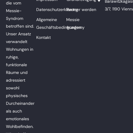
Barawitzkagas
die vom
3/7, 1190 Vienn
Datenschutzerklärung
Partner werden
Messie-
Syndrom
Allgemeine
Messie
betroffen sind.
Geschäftsbedingungen
Academy
Unser Ansatz
Kontakt
verwandelt
Wohnungen in
ruhige,
funktionale
Räume und
adressiert
sowohl
physisches
Durcheinander
als auch
emotionales
Wohlbefinden.