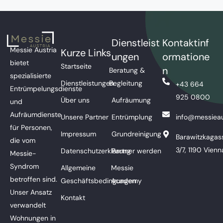
Dienstleist
Kontaktinf
Messie Austria
Kurze Links
ungen
ormatione
bietet
Startseite
n
Beratung &
spezialisierte
Dienstleistungen
Begleitung
+43 664
Entrümpelungsdienste
925 0800
Über uns
Aufräumung
und
Aufräumdienste
Unsere Partner
Entrümplung
info@messieau
für Personen,
Impressum
Grundreinigung
Barawitzkagas
die vom
3/7, 1190 Vienn
Datenschutzerklärung
Partner werden
Messie-
Syndrom
Allgemeine
Messie
betroffen sind.
Geschäftsbedingungen
Academy
Unser Ansatz
Kontakt
verwandelt
Wohnungen in