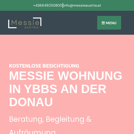
|
+436649250800
info@messieaustria.at
MENU
KOSTENLOSE BESICHTIGUNG
MESSIE WOHNUNG
IN YBBS AN DER
DONAU
Beratung, Begleitung &
Aufräumung