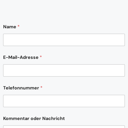
Name
*
E-Mail-Adresse
*
E
Telefonnummer
*
-
M
a
i
l
-
Kommentar oder Nachricht
A
d