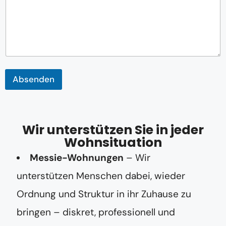
r
e
s
s
e
*
N
a
Absenden
m
e
Wir unterstützen Sie in jeder
Wohnsituation
Messie-Wohnungen
– Wir
unterstützen Menschen dabei, wieder
Ordnung und Struktur in ihr Zuhause zu
bringen – diskret, professionell und