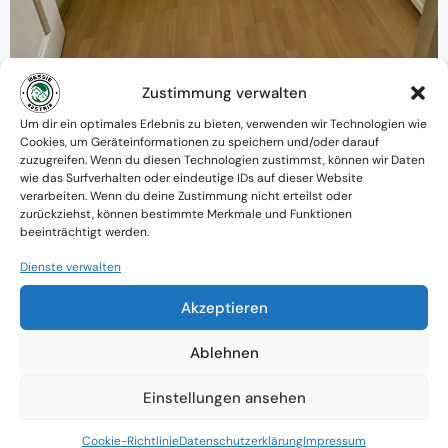
Zustimmung verwalten
Um dir ein optimales Erlebnis zu bieten, verwenden wir Technologien wie
Warum MessieAustria ?
Cookies, um Geräteinformationen zu speichern und/oder darauf
zuzugreifen. Wenn du diesen Technologien zustimmst, können wir Daten
Ein Team mit psychologischem
wie das Surfverhalten oder eindeutige IDs auf dieser Website
verarbeiten. Wenn du deine Zustimmung nicht erteilst oder
Verständnis und praktischem Know-how
zurückziehst, können bestimmte Merkmale und Funktionen
beeinträchtigt werden.
Verfügbarkeit: Österreichweit
Dienste verwalten
Absolute Diskretion & keine
Akzeptieren
Zusammenarbeit mit Ämtern ohne
Ablehnen
Einverständnis
Einstellungen ansehen
Cookie-Richtlinie
Datenschutzerklärung
Impressum