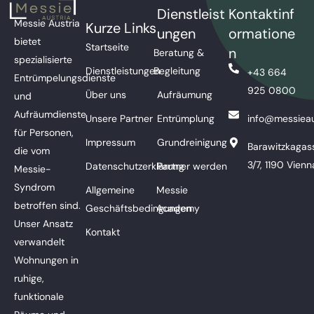
Dienstleist
Kontaktinf
Messie Austria
Kurze Links
ungen
ormatione
bietet
Startseite
n
Beratung &
spezialisierte
Dienstleistungen
Begleitung
+43 664
Entrümpelungsdienste
925 0800
Über uns
Aufräumung
und
Aufräumdienste
Unsere Partner
Entrümplung
info@messieau
für Personen,
Impressum
Grundreinigung
Barawitzkagas
die vom
3/7, 1190 Vienn
Datenschutzerklärung
Partner werden
Messie-
Syndrom
Allgemeine
Messie
betroffen sind.
Geschäftsbedingungen
Academy
Unser Ansatz
Kontakt
verwandelt
Wohnungen in
ruhige,
funktionale