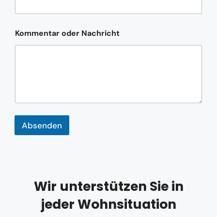
h
r
i
c
Kommentar oder Nachricht
h
t
N
a
m
e
*
Absenden
Wir unterstützen Sie in
jeder Wohnsituation