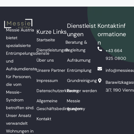
Dienstleist
Kontaktinf
Messie Austria
Kurze Links
ungen
ormatione
bietet
Startseite
n
Beratung &
spezialisierte
Dienstleistungen
Begleitung
+43 664
Entrümpelungsdienste
925 0800
Über uns
Aufräumung
und
Aufräumdienste
Unsere Partner
Entrümplung
info@messieau
für Personen,
Impressum
Grundreinigung
Barawitzkagas
die vom
3/7, 1190 Vienn
Datenschutzerklärung
Partner werden
Messie-
Syndrom
Allgemeine
Messie
betroffen sind.
Geschäftsbedingungen
Academy
Unser Ansatz
Kontakt
verwandelt
Wohnungen in