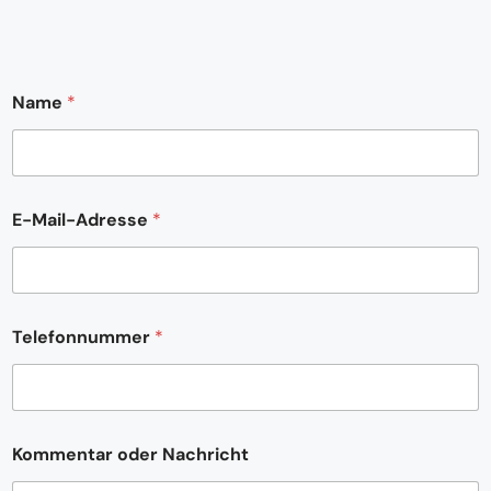
Name
*
o
E-Mail-Adresse
*
d
e
r
o
d
e
Telefonnummer
*
r
*
Kommentar oder Nachricht