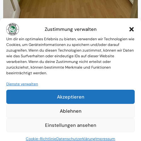
Zustimmung verwalten
Um dir ein optimales Erlebnis zu bieten, verwenden wir Technologien wie
Warum MessieAustria ?
Cookies, um Geräteinformationen zu speichern und/oder darauf
zuzugreifen. Wenn du diesen Technologien zustimmst, können wir Daten
Ein Team mit psychologischem
wie das Surfverhalten oder eindeutige IDs auf dieser Website
verarbeiten. Wenn du deine Zustimmung nicht erteilst oder
Verständnis und praktischem Know-how
zurückziehst, können bestimmte Merkmale und Funktionen
beeinträchtigt werden.
Verfügbarkeit: Österreichweit
Dienste verwalten
Absolute Diskretion & keine
Akzeptieren
Zusammenarbeit mit Ämtern ohne
Ablehnen
Einverständnis
Einstellungen ansehen
Cookie-Richtlinie
Datenschutzerklärung
Impressum