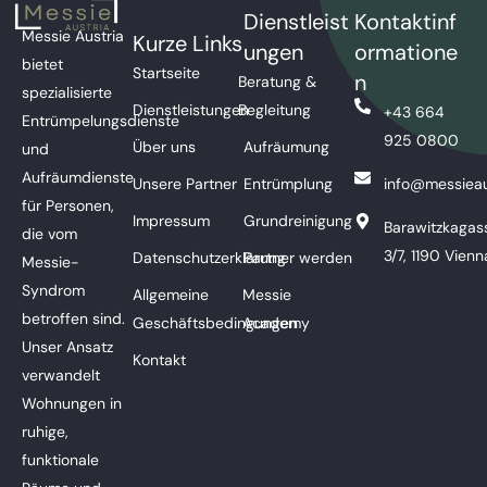
Dienstleist
Kontaktinf
Messie Austria
Kurze Links
ungen
ormatione
bietet
Startseite
n
Beratung &
spezialisierte
Dienstleistungen
Begleitung
+43 664
Entrümpelungsdienste
925 0800
Über uns
Aufräumung
und
Aufräumdienste
Unsere Partner
Entrümplung
info@messieau
für Personen,
Impressum
Grundreinigung
Barawitzkagas
die vom
3/7, 1190 Vienn
Datenschutzerklärung
Partner werden
Messie-
Syndrom
Allgemeine
Messie
betroffen sind.
Geschäftsbedingungen
Academy
Unser Ansatz
Kontakt
verwandelt
Wohnungen in
ruhige,
funktionale