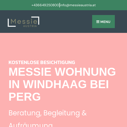
|
+436649250800
info@messieaustria.at
MENU
KOSTENLOSE BESICHTIGUNG
MESSIE WOHNUNG
IN WINDHAAG BEI
PERG
Beratung, Begleitung &
Aufräumung