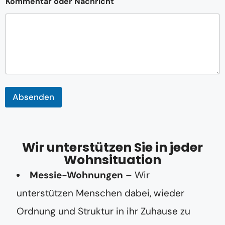
Kommentar oder Nachricht
E
-
M
a
i
l
-
A
d
r
Absenden
e
s
s
e
K
Wir unterstützen Sie in jeder
o
m
Wohnsituation
m
Messie-Wohnungen
– Wir
e
n
unterstützen Menschen dabei, wieder
t
a
Ordnung und Struktur in ihr Zuhause zu
r