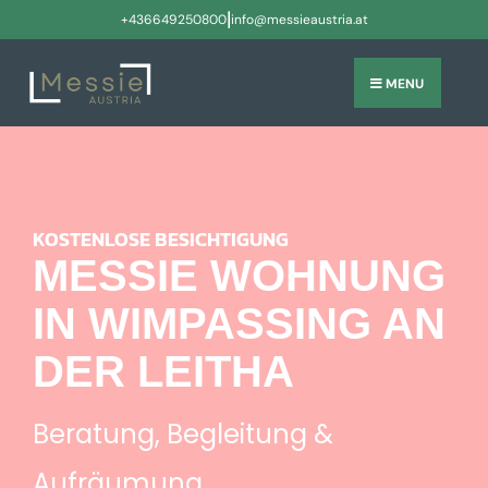
|
+436649250800
info@messieaustria.at
MENU
KOSTENLOSE BESICHTIGUNG
MESSIE WOHNUNG
IN WIMPASSING AN
DER LEITHA
Beratung, Begleitung &
Aufräumung