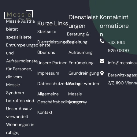
Dienstleist
Kontaktinf
Messie Austria
Kurze Links
ungen
ormatione
bietet
Startseite
n
Beratung &
spezialisierte
Dienstleistungen
Begleitung
+43 664
Entrümpelungsdienste
925 0800
Über uns
Aufräumung
und
Aufräumdienste
Unsere Partner
Entrümplung
info@messieau
für Personen,
Impressum
Grundreinigung
Barawitzkagas
die vom
3/7, 1190 Vienn
Datenschutzerklärung
Partner werden
Messie-
Syndrom
Allgemeine
Messie
betroffen sind.
Geschäftsbedingungen
Academy
Unser Ansatz
Kontakt
verwandelt
Wohnungen in
ruhige,