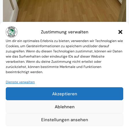
Zustimmung verwalten
Warum MessieAustria ?
Um dir ein optimales Erlebnis zu bieten, verwenden wir Technologien wie
Cookies, um Geräteinformationen zu speichern und/oder darauf
Ein Team mit psychologischem
zuzugreifen. Wenn du diesen Technologien zustimmst, können wir Daten
wie das Surfverhalten oder eindeutige IDs auf dieser Website
Verständnis und praktischem Know-how
verarbeiten. Wenn du deine Zustimmung nicht erteilst oder
zurückziehst, können bestimmte Merkmale und Funktionen
Verfügbarkeit: Österreichweit
beeinträchtigt werden.
Absolute Diskretion & keine
Dienste verwalten
Zusammenarbeit mit Ämtern ohne
Akzeptieren
Einverständnis
Ablehnen
Einstellungen ansehen