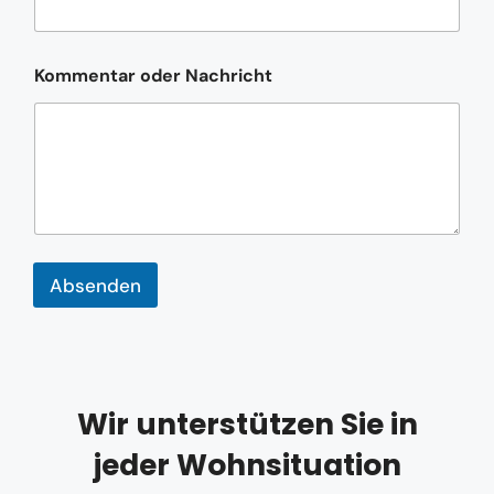
h
r
i
c
Kommentar oder Nachricht
h
t
o
d
e
r
N
a
c
h
Absenden
r
i
c
h
t
Wir unterstützen Sie in
jeder Wohnsituation