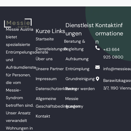
Dienstleist
Kontaktinf
Messie Austria
Kurze Links
ungen
ormatione
bietet
Startseite
n
Beratung &
spezialisierte
Dienstleistungen
Begleitung
+43 664
Entrümpelungsdienste
925 0800
Über uns
Aufräumung
und
Aufräumdienste
Unsere Partner
Entrümplung
info@messieau
für Personen,
Impressum
Grundreinigung
Barawitzkagas
die vom
3/7, 1190 Vienn
Datenschutzerklärung
Partner werden
Messie-
Syndrom
Allgemeine
Messie
betroffen sind.
Geschäftsbedingungen
Academy
Unser Ansatz
Kontakt
verwandelt
Wohnungen in