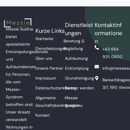
Dienstleist
Kontaktinf
Messie Austria
Kurze Links
ungen
ormatione
bietet
Startseite
n
Beratung &
spezialisierte
Dienstleistungen
Begleitung
+43 664
Entrümpelungsdienste
925 0800
Über uns
Aufräumung
und
Aufräumdienste
Unsere Partner
Entrümplung
info@messieau
für Personen,
Impressum
Grundreinigung
Barawitzkagas
die vom
3/7, 1190 Vienn
Datenschutzerklärung
Partner werden
Messie-
Syndrom
Allgemeine
Messie
betroffen sind.
Geschäftsbedingungen
Academy
Unser Ansatz
Kontakt
verwandelt
Wohnungen in