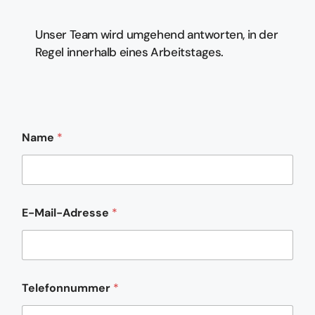
Unser Team wird umgehend antworten, in der
Regel innerhalb eines Arbeitstages.
o
Name
*
d
e
r
K
o
m
E-Mail-Adresse
*
m
e
n
t
a
r
Telefonnummer
*
T
e