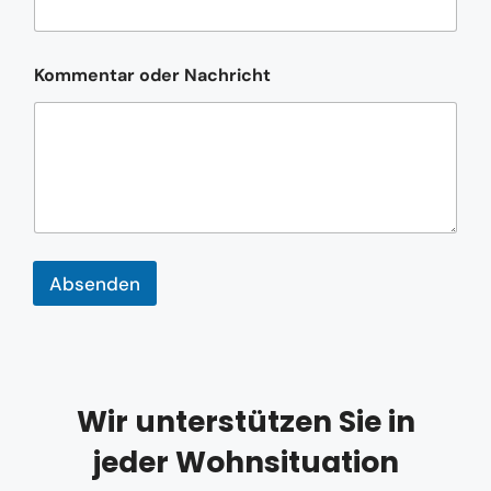
l
e
f
Kommentar oder Nachricht
o
n
n
u
m
m
e
r
Absenden
Wir unterstützen Sie in
jeder Wohnsituation