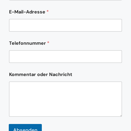
E-Mail-Adresse
*
Telefonnummer
*
*
Kommentar oder Nachricht
N
a
c
h
r
i
c
h
t
o
Absenden