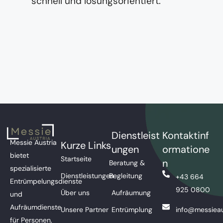
schnell und lösungsorientiert.
Dienstleist
Kontaktinf
Messie Austria
Kurze Links
ungen
ormatione
bietet
Startseite
n
Beratung &
spezialisierte
Dienstleistungen
Begleitung
+43 664
Entrümpelungsdienste
925 0800
Über uns
Aufräumung
und
Aufräumdienste
Unsere Partner
Entrümplung
info@messieau
für Personen,