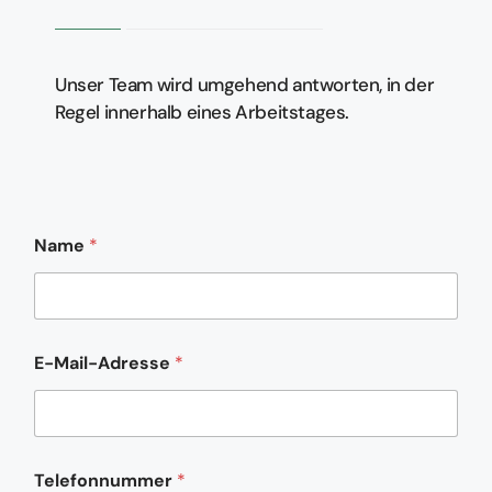
Unser Team wird umgehend antworten, in der
Regel innerhalb eines Arbeitstages.
Name
*
o
E-Mail-Adresse
*
d
e
r
K
o
m
Telefonnummer
*