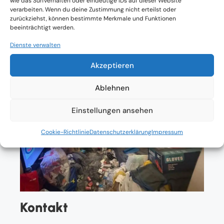
wie das Surfverhalten oder eindeutige IDs auf dieser Website
Einverständnis
verarbeiten. Wenn du deine Zustimmung nicht erteilst oder
zurückziehst, können bestimmte Merkmale und Funktionen
beeinträchtigt werden.
Dienste verwalten
Akzeptieren
Ablehnen
Einstellungen ansehen
Cookie-Richtlinie
Datenschutzerklärung
Impressum
Kontakt