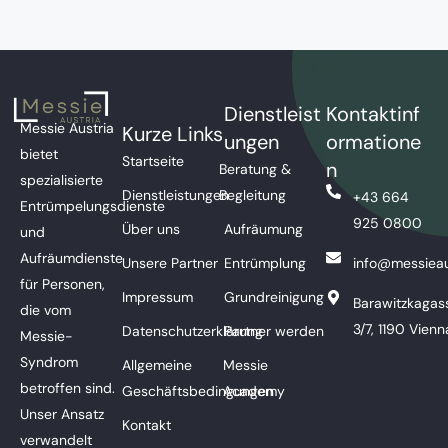
Dienstleist
Kontaktinf
Messie Austria
Kurze Links
ungen
ormatione
bietet
Startseite
n
Beratung &
spezialisierte
Dienstleistungen
Begleitung
+43 664
Entrümpelungsdienste
925 0800
Über uns
Aufräumung
und
Aufräumdienste
Unsere Partner
Entrümplung
info@messieau
für Personen,
Impressum
Grundreinigung
Barawitzkagas
die vom
3/7, 1190 Vienn
Datenschutzerklärung
Partner werden
Messie-
Syndrom
Allgemeine
Messie
betroffen sind.
Geschäftsbedingungen
Academy
Unser Ansatz
Kontakt
verwandelt