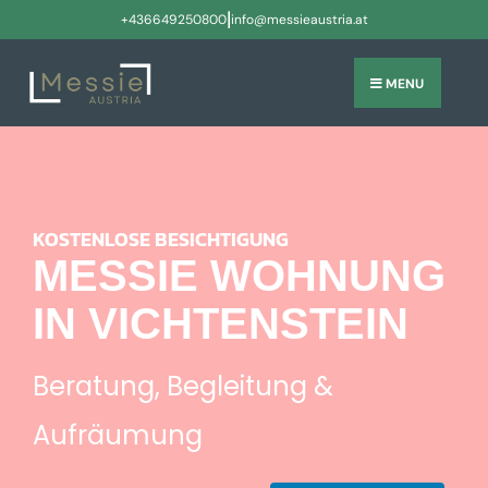
|
+436649250800
info@messieaustria.at
MENU
KOSTENLOSE BESICHTIGUNG
MESSIE WOHNUNG
IN VICHTENSTEIN
Beratung, Begleitung &
Aufräumung