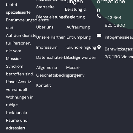
ungen
ormatione
bietet
Startseite
n
Beratung &
spezialisierte
Dienstleistungen
Begleitung
+43 664
Entrümpelungsdienste
925 0800
Über uns
Aufräumung
und
Aufräumdienste
Unsere Partner
Entrümplung
info@messieau
für Personen,
Impressum
Grundreinigung
Barawitzkagas
die vom
3/7, 1190 Vienn
Datenschutzerklärung
Partner werden
Messie-
Syndrom
Allgemeine
Messie
betroffen sind.
Geschäftsbedingungen
Academy
Unser Ansatz
Kontakt
verwandelt
Wohnungen in
ruhige,
funktionale
Räume und
adressiert