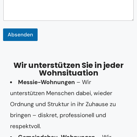
l
-
A
d
r
e
Absenden
s
s
e
*
E
Wir unterstützen Sie in jeder
-
M
Wohnsituation
a
Messie-Wohnungen
– Wir
i
l
unterstützen Menschen dabei, wieder
-
A
Ordnung und Struktur in ihr Zuhause zu
d
r
bringen – diskret, professionell und
e
s
respektvoll.
s
e