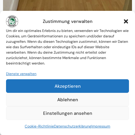
Zustimmung verwalten
Warum MessieAustria ?
Um dir ein optimales Erlebnis zu bieten, verwenden wir Technologien wie
Cookies, um Geräteinformationen zu speichern und/oder darauf
Ein Team mit psychologischem
zuzugreifen. Wenn du diesen Technologien zustimmst, können wir Daten
wie das Surfverhalten oder eindeutige IDs auf dieser Website
Verständnis und praktischem Know-how
verarbeiten. Wenn du deine Zustimmung nicht erteilst oder
zurückziehst, können bestimmte Merkmale und Funktionen
Verfügbarkeit: Österreichweit
beeinträchtigt werden.
Absolute Diskretion & keine
Dienste verwalten
Zusammenarbeit mit Ämtern ohne
Akzeptieren
Einverständnis
Ablehnen
Einstellungen ansehen
Cookie-Richtlinie
Datenschutzerklärung
Impressum