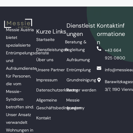
Dienstleist
Kontaktinf
Messie Austria
Kurze Links
ungen
ormatione
bietet
Startseite
n
Beratung &
spezialisierte
Dienstleistungen
Begleitung
+43 664
Entrümpelungsdienste
925 0800
Über uns
Aufräumung
und
Aufräumdienste
Unsere Partner
Entrümplung
info@messieau
für Personen,
Impressum
Grundreinigung
Barawitzkagas
die vom
3/7, 1190 Vienn
Datenschutzerklärung
Partner werden
Messie-
Syndrom
Allgemeine
Messie
betroffen sind.
Geschäftsbedingungen
Academy
Unser Ansatz
Kontakt
verwandelt
Wohnungen in