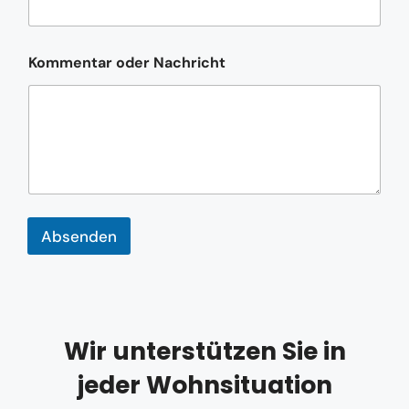
K
Kommentar oder Nachricht
o
m
m
e
n
t
a
r
N
a
Absenden
c
h
r
i
c
h
t
Wir unterstützen Sie in
*
jeder Wohnsituation