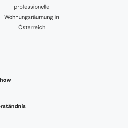
-how
erständnis