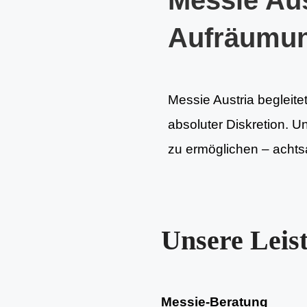
Messie Aus
Aufräumu
Messie Austria begleite
absoluter Diskretion. U
zu ermöglichen – achtsa
Unsere Leis
Messie-Beratung