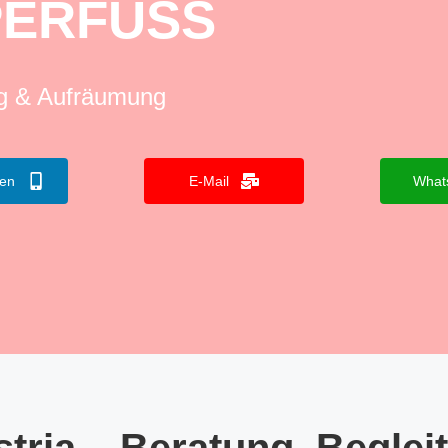
PERFUSS
ng & Aufräumung
fen
E-Mail
What