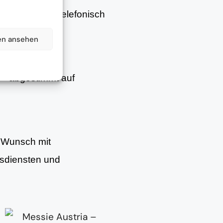
– persönlich, telefonisch
en ansehen
– abgestimmt auf
f Wunsch mit
gsdiensten und