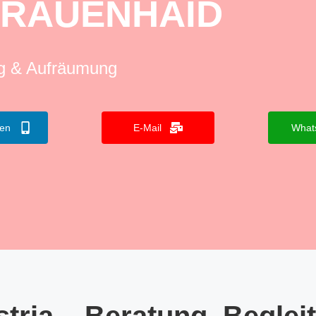
RAUENHAID
ng & Aufräumung
fen
E-Mail
What