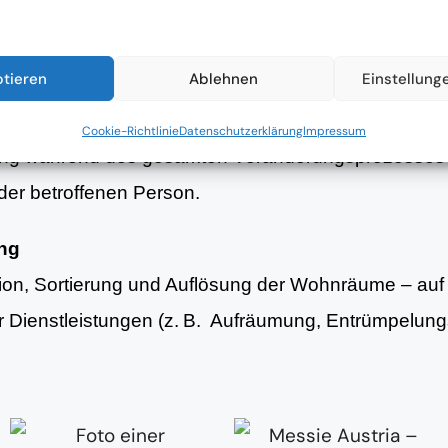
nsituation und strukturierte Planung erster Schritte 
ptieren
Ablehnen
Einstellung
g
Cookie-Richtlinie
Datenschutzerklärung
Impressum
ung während des gesamten Veränderungsprozesses 
er betroffenen Person.
ung
tion, Sortierung und Auflösung der Wohnräume – au
er Dienstleistungen (z. B. Aufräumung, Entrümpelun