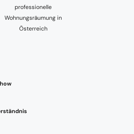
-how
erständnis