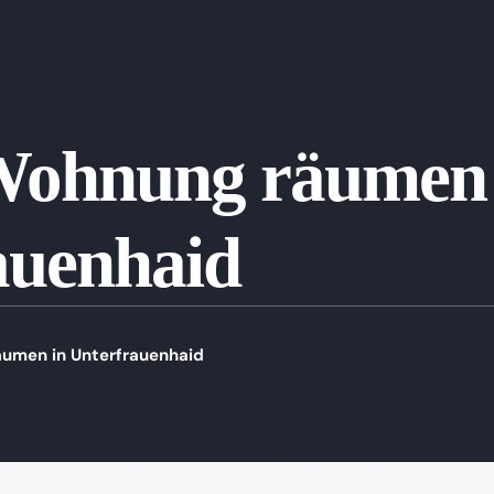
Wohnung räumen 
auenhaid
umen in Unterfrauenhaid