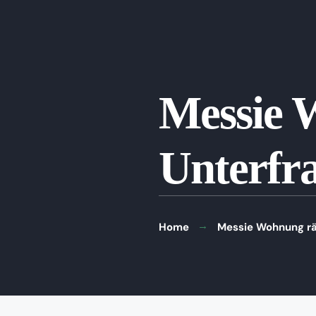
Messie 
Unterfr
Home
Messie Wohnung rä