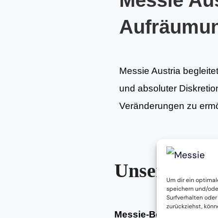
Messie Aus
Aufräumu
Messie Austria begleite
und absoluter Diskretion
Veränderungen zu ermög
Unsere Leis
Um dir ein optimal
speichern und/ode
Surfverhalten oder
zurückziehst, kön
Messie-Beratung