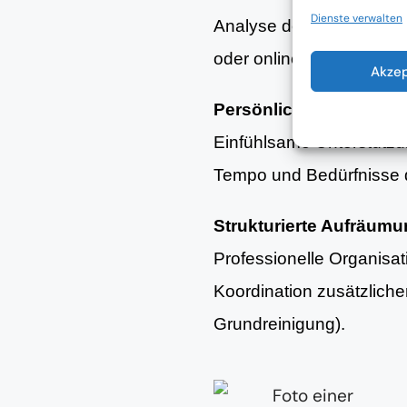
Dienste verwalten
Analyse der aktuellen Woh
oder online.
Akze
Persönliche Begleitun
Einfühlsame Unterstütz
Tempo und Bedürfnisse d
Strukturierte Aufräum
Professionelle Organisa
Koordination zusätzlich
Grundreinigung).