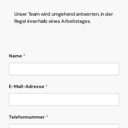
Unser Team wird umgehend antworten, in der
Regel innerhalb eines Arbeitstages.
T
Name
*
e
l
e
f
o
n
E-Mail-Adresse
*
n
u
m
m
e
r
Telefonnummer
*
N
a