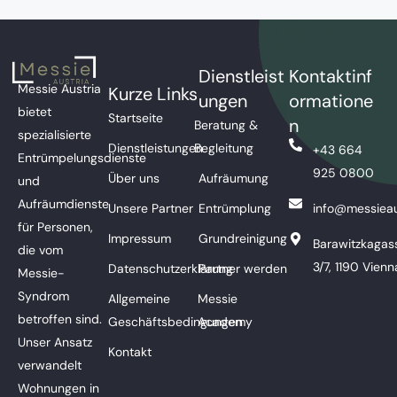
Dienstleist
Kontaktinf
Messie Austria
Kurze Links
ungen
ormatione
bietet
Startseite
n
Beratung &
spezialisierte
Dienstleistungen
Begleitung
+43 664
Entrümpelungsdienste
925 0800
Über uns
Aufräumung
und
Aufräumdienste
Unsere Partner
Entrümplung
info@messieau
für Personen,
Impressum
Grundreinigung
Barawitzkagas
die vom
3/7, 1190 Vienn
Datenschutzerklärung
Partner werden
Messie-
Syndrom
Allgemeine
Messie
betroffen sind.
Geschäftsbedingungen
Academy
Unser Ansatz
Kontakt
verwandelt
Wohnungen in