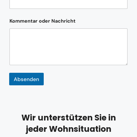
m
e
E
Kommentar oder Nachricht
-
M
a
i
l
-
A
d
r
e
Absenden
s
s
e
Wir unterstützen Sie in
jeder Wohnsituation