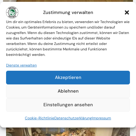
Zustimmung verwalten
Warum MessieAustria ?
Um dir ein optimales Erlebnis zu bieten, verwenden wir Technologien wie
Cookies, um Geräteinformationen zu speichern und/oder darauf
Ein Team mit psychologischem
zuzugreifen. Wenn du diesen Technologien zustimmst, können wir Daten
wie das Surfverhalten oder eindeutige IDs auf dieser Website
Verständnis und praktischem Know-how
verarbeiten. Wenn du deine Zustimmung nicht erteilst oder
zurückziehst, können bestimmte Merkmale und Funktionen
Verfügbarkeit: Österreichweit
beeinträchtigt werden.
Absolute Diskretion & keine
Dienste verwalten
Zusammenarbeit mit Ämtern ohne
Akzeptieren
Einverständnis
Ablehnen
Einstellungen ansehen
Cookie-Richtlinie
Datenschutzerklärung
Impressum