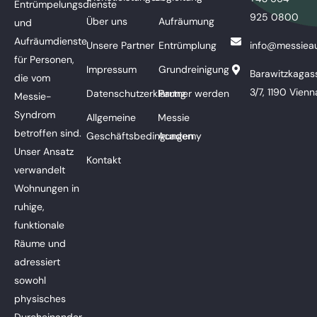
Entrümpelungsdienste
925 0800
Über uns
Aufräumung
und
Aufräumdienste
Unsere Partner
Entrümplung
info@messieau
für Personen,
Impressum
Grundreinigung
Barawitzkagas
die vom
3/7, 1190 Vienn
Datenschutzerklärung
Partner werden
Messie-
Syndrom
Allgemeine
Messie
betroffen sind.
Geschäftsbedingungen
Academy
Unser Ansatz
Kontakt
verwandelt
Wohnungen in
ruhige,
funktionale
Räume und
adressiert
sowohl
physisches
Durcheinander