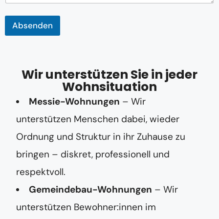
h
t
K
Absenden
o
m
m
e
Wir unterstützen Sie in jeder
n
t
Wohnsituation
a
r
Messie-Wohnungen
– Wir
unterstützen Menschen dabei, wieder
Ordnung und Struktur in ihr Zuhause zu
bringen – diskret, professionell und
respektvoll.
Gemeindebau-Wohnungen
– Wir
unterstützen Bewohner:innen im