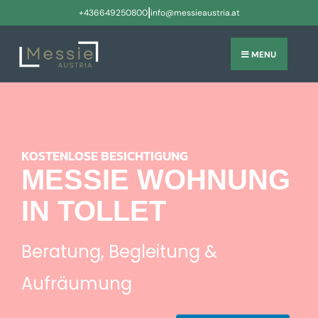
|
+436649250800
info@messieaustria.at
MENU
KOSTENLOSE BESICHTIGUNG
MESSIE WOHNUNG
IN TOLLET
Beratung, Begleitung &
Aufräumung