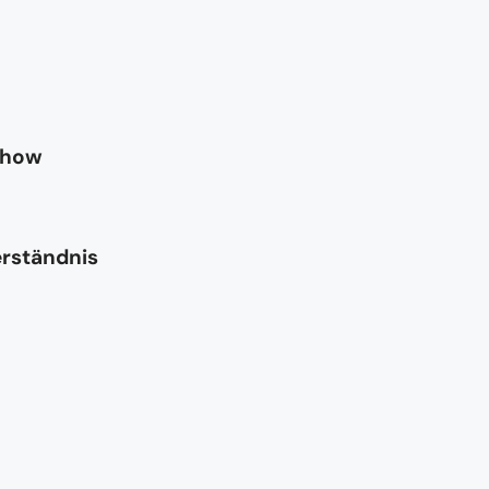
-how
erständnis