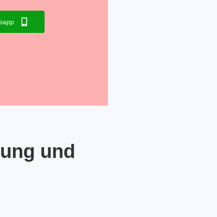
sapp
tung und