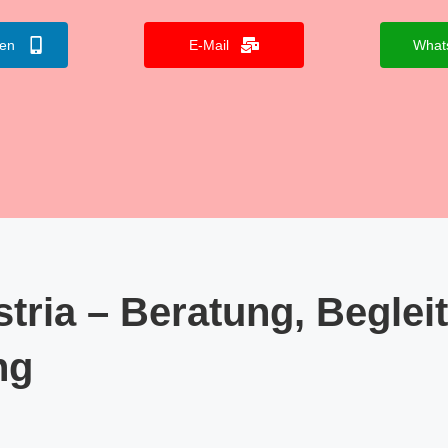
fen
E-Mail
What
tria – Beratung, Beglei
ng