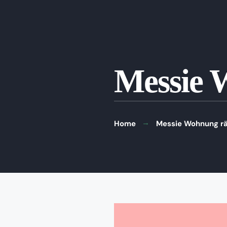
Messie 
Home
Messie Wohnung rä