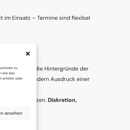
t im Einsatz – Termine sind flexibel
Tarsdorf
wir uns Zeit, die Hintergründe der
mationen zu
n wie das
Unordnung – sondern Ausdruck einer
 erteilst oder
änderung zu setzen.
Diskretion,
en ansehen