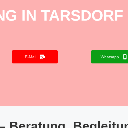
G IN TARSDORF
E-Mail
Whatsapp
– Beratung, Begleitu