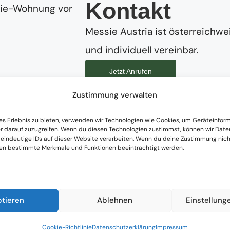
Kontakt
Messie Austria ist österreichwei
und individuell vereinbar.
Jetzt Anrufen
Zustimmung verwalten
g & Begleitung bei Messie-Situationen in 
aufhören: Mit einer
individuellen Beratung
nehmen 
es Erlebnis zu bieten, verwenden wir Technologien wie Cookies, um Geräteinfor
r darauf zuzugreifen. Wenn du diesen Technologien zustimmst, können wir Date
ie Wohnung
ist nie einfach nur ein Problem der 
 eindeutige IDs auf dieser Website verarbeiten. Wenn du deine Zustimmung nicht
nen bestimmte Merkmale und Funktionen beeinträchtigt werden.
 Lebensphase.
i, realistische, achtsame Schritte in Richtung Ver
abei im Mittelpunkt.
ptieren
Ablehnen
Einstellung
Cookie-Richtlinie
Datenschutzerklärung
Impressum