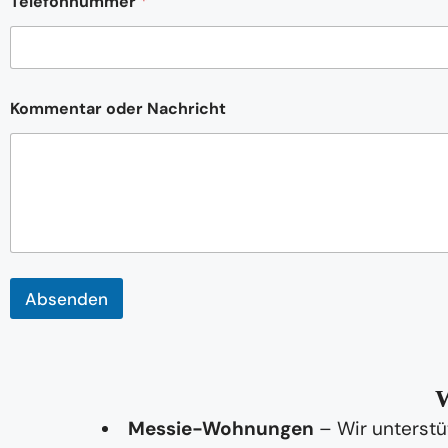
Telefonnummer
*
a
r
N
a
m
e
Kommentar oder Nachricht
o
d
e
r
Absenden
W
Messie-Wohnungen
– Wir unterstü