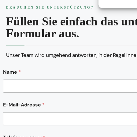
BRAUCHEN SIE UNTERSTÜTZUNG?
Füllen Sie einfach das u
Formular aus.
Unser Team wird umgehend antworten, in der Regel inner
Name
*
K
E-Mail-Adresse
*
o
m
m
e
n
t