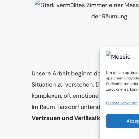
Beratun
Unsere Arbeit beginnt dort, wo andere 
Um dir ein optimal
speichern und/ode
Situation zu verstehen. Denn eine
Mess
Surfverhalten oder
zurückziehst, kön
komplexen, oft emotional belastenden
Dienste verwalten
Im Raum Tarsdorf unterstützen wir dabe
Vertrauen und Verlässlichkeit
stehen d
Akze