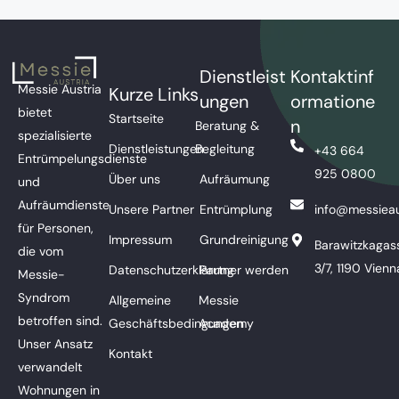
Dienstleist
Kontaktinf
Messie Austria
Kurze Links
ungen
ormatione
bietet
Startseite
n
Beratung &
spezialisierte
Dienstleistungen
Begleitung
+43 664
Entrümpelungsdienste
925 0800
Über uns
Aufräumung
und
Aufräumdienste
Unsere Partner
Entrümplung
info@messieau
für Personen,
Impressum
Grundreinigung
Barawitzkagas
die vom
3/7, 1190 Vienn
Datenschutzerklärung
Partner werden
Messie-
Syndrom
Allgemeine
Messie
betroffen sind.
Geschäftsbedingungen
Academy
Unser Ansatz
Kontakt
verwandelt
Wohnungen in