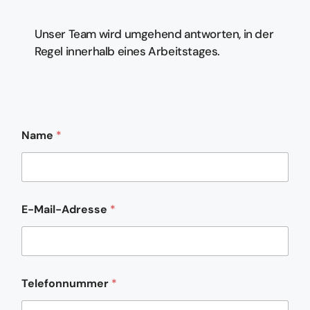
Unser Team wird umgehend antworten, in der
Regel innerhalb eines Arbeitstages.
Name
*
N
E-Mail-Adresse
*
a
m
e
T
e
l
Telefonnummer
*
e
f