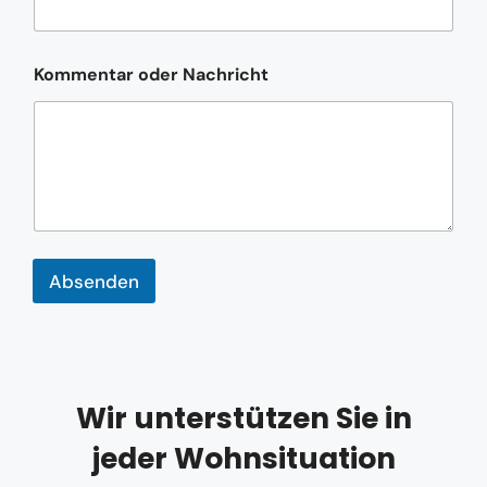
o
n
n
u
Kommentar oder Nachricht
m
m
e
r
*
Absenden
Wir unterstützen Sie in
jeder Wohnsituation