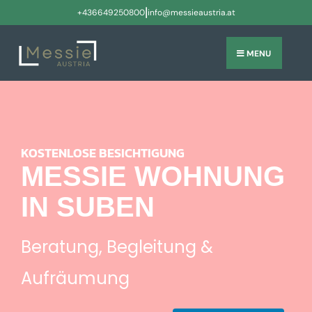
|
+436649250800
info@messieaustria.at
MENU
KOSTENLOSE BESICHTIGUNG
MESSIE WOHNUNG
IN SUBEN
Beratung, Begleitung &
Aufräumung