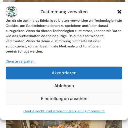
Zustimmung verwalten
Warum MessieAustria ?
Um dir ein optimales Erlebnis zu bieten, verwenden wir Technologien wie
Cookies, um Geräteinformationen zu speichern und/oder darauf
Ein Team mit psychologischem
zuzugreifen. Wenn du diesen Technologien zustimmst, können wir Daten
wie das Surfverhalten oder eindeutige IDs auf dieser Website
Verständnis und praktischem Know-how
verarbeiten. Wenn du deine Zustimmung nicht erteilst oder
zurückziehst, können bestimmte Merkmale und Funktionen
Verfügbarkeit: Österreichweit
beeinträchtigt werden.
Absolute Diskretion & keine
Dienste verwalten
Zusammenarbeit mit Ämtern ohne
Akzeptieren
Einverständnis
Ablehnen
Einstellungen ansehen
Cookie-Richtlinie
Datenschutzerklärung
Impressum