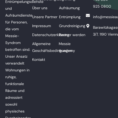
Entrümpelungsdienste
925 0800
Über uns
Aufräumung
und
Aufräumdienste
Unsere Partner
Entrümplung
info@messieau
für Personen,
Impressum
Grundreinigung
Barawitzkagas
die vom
3/7, 1190 Vienn
Datenschutzerklärung
Partner werden
Messie-
Syndrom
Allgemeine
Messie
betroffen sind.
Geschäftsbedingungen
Academy
Unser Ansatz
Kontakt
verwandelt
Wohnungen in
ruhige,
funktionale
Räume und
adressiert
sowohl
physisches
Durcheinander