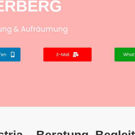
ERBERG
tung & Aufräumung
fen
E-Mail
What