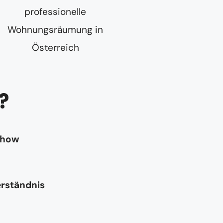
?
-how
erständnis