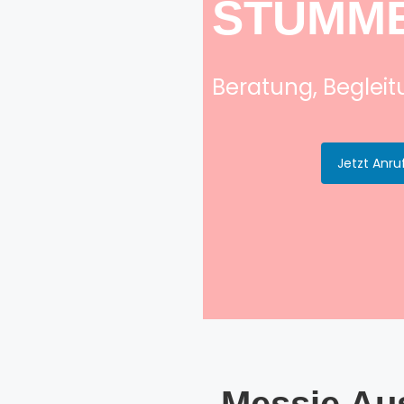
STUMM
Beratung, Beglei
Jetzt Anru