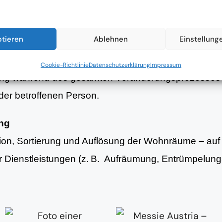
nsituation und strukturierte Planung erster Schritte 
ptieren
Ablehnen
Einstellung
g
Cookie-Richtlinie
Datenschutzerklärung
Impressum
ung während des gesamten Veränderungsprozesses 
er betroffenen Person.
ung
tion, Sortierung und Auflösung der Wohnräume – au
er Dienstleistungen (z. B. Aufräumung, Entrümpelun