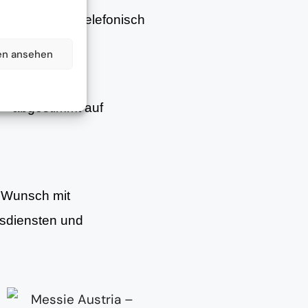
– persönlich, telefonisch
en ansehen
– abgestimmt auf
f Wunsch mit
gsdiensten und