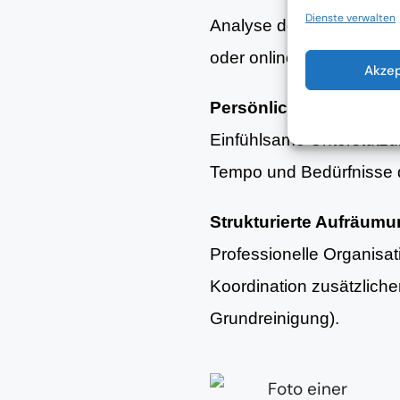
Dienste verwalten
Analyse der aktuellen Woh
oder online.
Akze
Persönliche Begleitun
Einfühlsame Unterstütz
Tempo und Bedürfnisse d
Strukturierte Aufräum
Professionelle Organisa
Koordination zusätzlich
Grundreinigung).