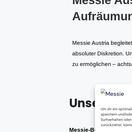
Messie Aus
Aufräumu
Messie Austria begleite
absoluter Diskretion. U
zu ermöglichen – achtsa
Unsere Le
Um dir ein optimal
speichern und/ode
Surfverhalten oder
zurückziehst, kön
Messie-Beratung