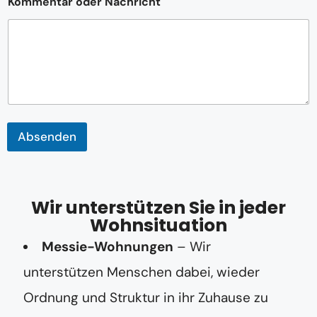
Kommentar oder Nachricht
h
t
N
a
c
h
r
i
c
h
Absenden
t
N
a
c
h
Wir unterstützen Sie in jeder
r
Wohnsituation
i
c
Messie-Wohnungen
– Wir
h
t
unterstützen Menschen dabei, wieder
Ordnung und Struktur in ihr Zuhause zu