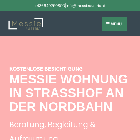
|
+436649250800
info@messieaustria.at
MENU
KOSTENLOSE BESICHTIGUNG
MESSIE WOHNUNG
IN STRASSHOF AN
DER NORDBAHN
Beratung, Begleitung &
Aufräumung