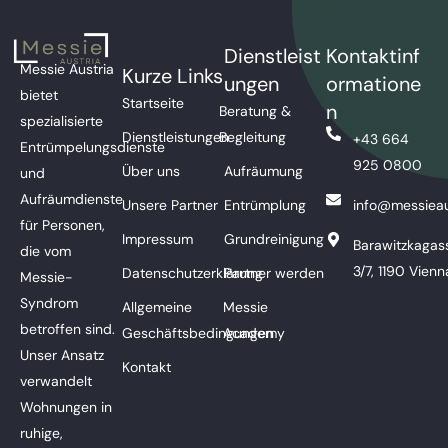
Dienstleist
Kontaktinf
Messie Austria
Kurze Links
ungen
ormatione
bietet
Startseite
n
Beratung &
spezialisierte
Dienstleistungen
Begleitung
+43 664
Entrümpelungsdienste
925 0800
Über uns
Aufräumung
und
Aufräumdienste
Unsere Partner
Entrümplung
info@messieau
für Personen,
Impressum
Grundreinigung
Barawitzkagas
die vom
3/7, 1190 Vienn
Datenschutzerklärung
Partner werden
Messie-
Syndrom
Allgemeine
Messie
betroffen sind.
Geschäftsbedingungen
Academy
Unser Ansatz
Kontakt
verwandelt
Wohnungen in
ruhige,