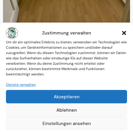
Zustimmung verwalten
Warum MessieAustria ?
Um dir ein optimales Erlebnis zu bieten, verwenden wir Technologien wie
Cookies, um Geräteinformationen zu speichern und/oder darauf
Ein Team mit psychologischem
zuzugreifen. Wenn du diesen Technologien zustimmst, können wir Daten
wie das Surfverhalten oder eindeutige IDs auf dieser Website
Verständnis und praktischem Know-how
verarbeiten. Wenn du deine Zustimmung nicht erteilst oder
zurückziehst, können bestimmte Merkmale und Funktionen
Verfügbarkeit: Österreichweit
beeinträchtigt werden.
Absolute Diskretion & keine
Dienste verwalten
Zusammenarbeit mit Ämtern ohne
Akzeptieren
Einverständnis
Ablehnen
Einstellungen ansehen