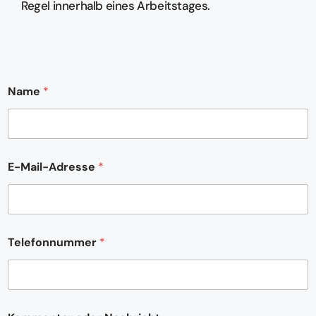
Regel innerhalb eines Arbeitstages.
Name
*
E-Mail-Adresse
*
N
Telefonnummer
*
a
c
h
r
i
c