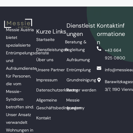
Dienstleist
Kontaktinf
Messie Austria
Kurze Links
ungen
ormatione
bietet
Startseite
n
Beratung &
spezialisierte
Dienstleistungen
Begleitung
+43 664
Entrümpelungsdienste
925 0800
Über uns
Aufräumung
und
Aufräumdienste
Unsere Partner
Entrümplung
info@messieau
für Personen,
Impressum
Grundreinigung
Barawitzkagas
die vom
3/7, 1190 Vienn
Datenschutzerklärung
Partner werden
Messie-
Syndrom
Allgemeine
Messie
betroffen sind.
Geschäftsbedingungen
Academy
Unser Ansatz
Kontakt
verwandelt
Wohnungen in