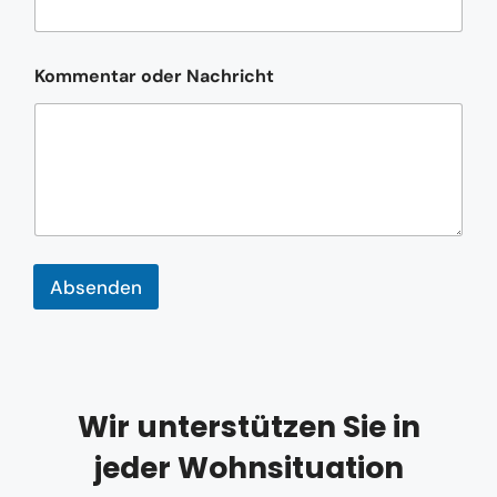
t
o
d
e
Kommentar oder Nachricht
r
Absenden
Wir unterstützen Sie in
jeder Wohnsituation