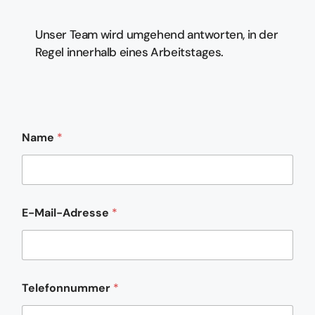
Unser Team wird umgehend antworten, in der
Regel innerhalb eines Arbeitstages.
Name
*
*
E-Mail-Adresse
*
N
a
c
h
r
i
Telefonnummer
*
c
h