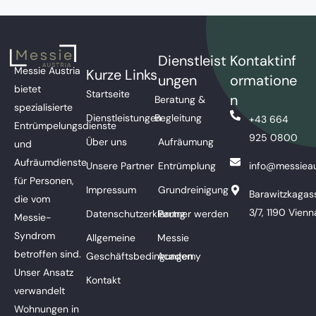
Dienstleist
Kontaktinf
Messie Austria
Kurze Links
ungen
ormatione
bietet
Startseite
n
Beratung &
spezialisierte
Dienstleistungen
Begleitung
+43 664
Entrümpelungsdienste
925 0800
Über uns
Aufräumung
und
Aufräumdienste
Unsere Partner
Entrümplung
info@messieau
für Personen,
Impressum
Grundreinigung
Barawitzkagas
die vom
3/7, 1190 Vienn
Datenschutzerklärung
Partner werden
Messie-
Syndrom
Allgemeine
Messie
betroffen sind.
Geschäftsbedingungen
Academy
Unser Ansatz
Kontakt
verwandelt
Wohnungen in