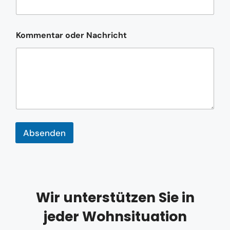
e
E
-
M
Kommentar oder Nachricht
a
i
l
-
A
d
r
e
s
s
Absenden
e
*
Wir unterstützen Sie in
jeder Wohnsituation