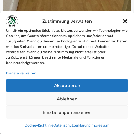
Zustimmung verwalten
Warum MessieAustria ?
Um dir ein optimales Erlebnis zu bieten, verwenden wir Technologien wie
Cookies, um Geräteinformationen zu speichern und/oder darauf
Ein Team mit psychologischem
zuzugreifen. Wenn du diesen Technologien zustimmst, können wir Daten
wie das Surfverhalten oder eindeutige IDs auf dieser Website
Verständnis und praktischem Know-how
verarbeiten. Wenn du deine Zustimmung nicht erteilst oder
zurückziehst, können bestimmte Merkmale und Funktionen
Verfügbarkeit: Österreichweit
beeinträchtigt werden.
Absolute Diskretion & keine
Dienste verwalten
Zusammenarbeit mit Ämtern ohne
Akzeptieren
Einverständnis
Ablehnen
Einstellungen ansehen
Cookie-Richtlinie
Datenschutzerklärung
Impressum