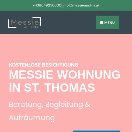
|
+436649250800
info@messieaustria.at
MENU
KOSTENLOSE BESICHTIGUNG
MESSIE WOHNUNG
IN ST. THOMAS
Beratung, Begleitung &
Aufräumung