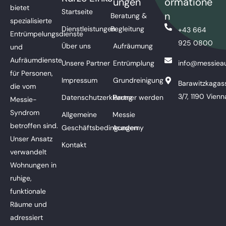
ungen
ormatione
bietet
Startseite
n
Beratung &
spezialisierte
Dienstleistungen
Begleitung
+43 664
Entrümpelungsdienste
925 0800
Über uns
Aufräumung
und
Aufräumdienste
Unsere Partner
Entrümplung
info@messieau
für Personen,
Impressum
Grundreinigung
Barawitzkagas
die vom
3/7, 1190 Vienn
Datenschutzerklärung
Partner werden
Messie-
Syndrom
Allgemeine
Messie
betroffen sind.
Geschäftsbedingungen
Academy
Unser Ansatz
Kontakt
verwandelt
Wohnungen in
ruhige,
funktionale
Räume und
adressiert