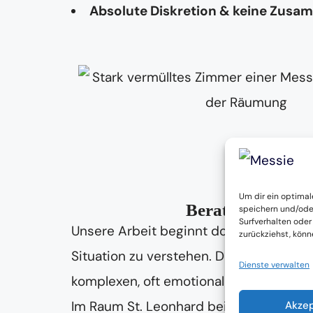
Absolute Diskretion & keine Zusa
Um dir ein optimal
Beratung & Begle
speichern und/ode
Surfverhalten oder
Unsere Arbeit beginnt dort, wo andere 
zurückziehst, kön
Situation zu verstehen. Denn eine
Mess
Dienste verwalten
komplexen, oft emotional belastenden
Im Raum St. Leonhard bei Freistadt unte
Akze