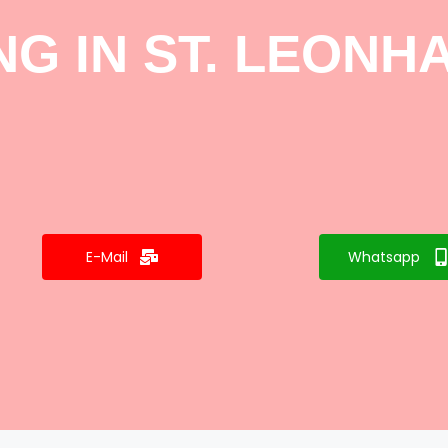
G IN ST. LEONHA
E-Mail
Whatsapp