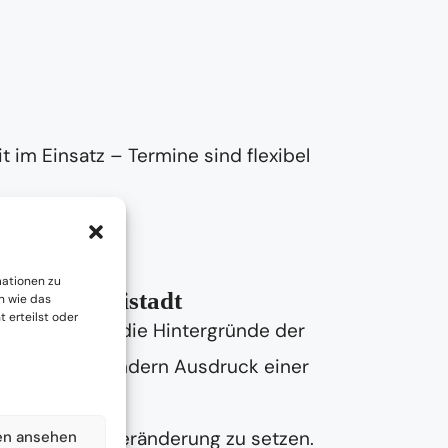
t im Einsatz – Termine sind flexibel
mationen zu
ard bei Freistadt
n wie das
 erteilst oder
wir uns Zeit, die Hintergründe der
Unordnung – sondern Ausdruck einer
e in Richtung Veränderung zu setzen.
en ansehen