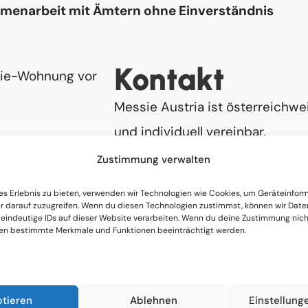
mmenarbeit mit Ämtern ohne Einverständnis
Kontakt
Messie Austria ist österreichwei
und individuell vereinbar.
Zustimmung verwalten
Jetzt Anrufen
es Erlebnis zu bieten, verwenden wir Technologien wie Cookies, um Geräteinfor
itung bei Messie-Situationen in St. Leonh
r darauf zuzugreifen. Wenn du diesen Technologien zustimmst, können wir Date
 eindeutige IDs auf dieser Website verarbeiten. Wenn du deine Zustimmung nicht
aufhören: Mit einer
individuellen Beratung
nehmen 
nen bestimmte Merkmale und Funktionen beeinträchtigt werden.
ie Wohnung
ist nie einfach nur ein Problem der 
 Lebensphase.
rstützen wir dabei, realistische, achtsame Schritt
ptieren
Ablehnen
Einstellung