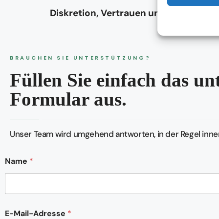
Diskretion, Vertrauen und Verlässlich
BRAUCHEN SIE UNTERSTÜTZUNG?
Füllen Sie einfach das u
Formular aus.
Unser Team wird umgehend antworten, in der Regel inner
o
Name
*
d
e
r
N
a
c
E-Mail-Adresse
*
h