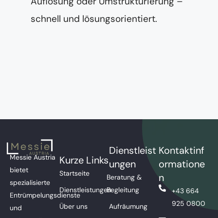
Auflösung oder Umstrukturierung –
schnell und lösungsorientiert.
Dienstleist
Kontaktinf
Messie Austria
Kurze Links
ungen
ormatione
bietet
Startseite
n
Beratung &
spezialisierte
Dienstleistungen
Begleitung
+43 664
Entrümpelungsdienste
925 0800
Über uns
Aufräumung
und