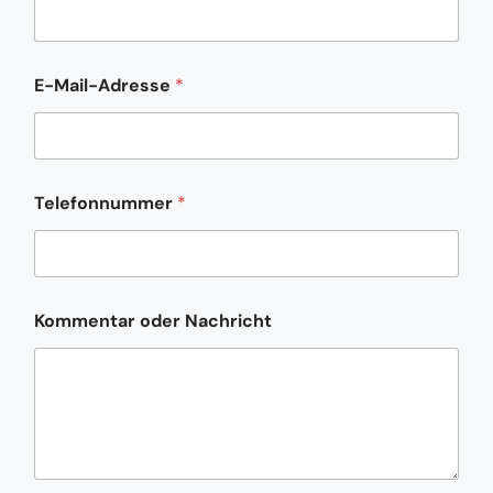
E-Mail-Adresse
*
*
Telefonnummer
*
N
a
m
e
K
o
Kommentar oder Nachricht
m
m
e
n
t
a
r