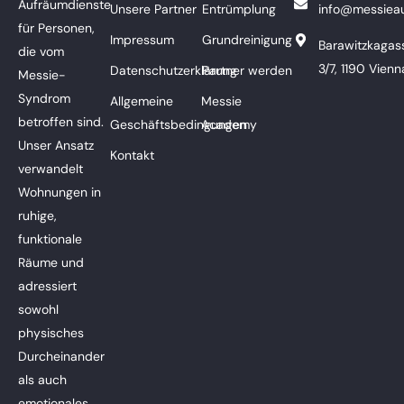
Aufräumdienste
Unsere Partner
Entrümplung
info@messieau
für Personen,
Impressum
Grundreinigung
Barawitzkagas
die vom
3/7, 1190 Vienn
Datenschutzerklärung
Partner werden
Messie-
Syndrom
Allgemeine
Messie
betroffen sind.
Geschäftsbedingungen
Academy
Unser Ansatz
Kontakt
verwandelt
Wohnungen in
ruhige,
funktionale
Räume und
adressiert
sowohl
physisches
Durcheinander
als auch
emotionales