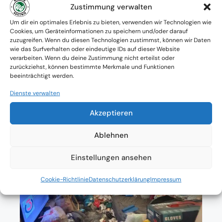
Zustimmung verwalten
Verfügbarkeit: Österreichweit
Um dir ein optimales Erlebnis zu bieten, verwenden wir Technologien wie
Cookies, um Geräteinformationen zu speichern und/oder darauf
Absolute Diskretion & keine
zuzugreifen. Wenn du diesen Technologien zustimmst, können wir Daten
wie das Surfverhalten oder eindeutige IDs auf dieser Website
Zusammenarbeit mit Ämtern ohne
verarbeiten. Wenn du deine Zustimmung nicht erteilst oder
zurückziehst, können bestimmte Merkmale und Funktionen
Einverständnis
beeinträchtigt werden.
Dienste verwalten
Akzeptieren
Ablehnen
Einstellungen ansehen
Cookie-Richtlinie
Datenschutzerklärung
Impressum