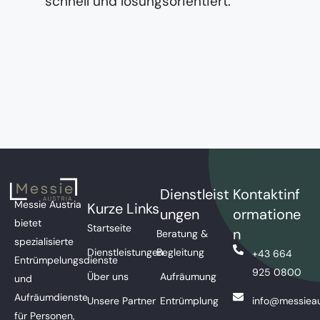
schnell und lösungsorientiert.
Dienstleist
Kontaktinf
Messie Austria
Kurze Links
ungen
ormatione
bietet
Startseite
n
Beratung &
spezialisierte
Dienstleistungen
Begleitung
+43 664
Entrümpelungsdienste
925 0800
Über uns
Aufräumung
und
Aufräumdienste
Unsere Partner
Entrümplung
info@messieau
für Personen,