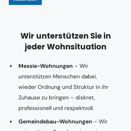
r
e
s
s
e
E
Wir unterstützen Sie in
-
M
jeder Wohnsituation
a
i
l
-
Messie-Wohnungen
– Wir
A
unterstützen Menschen dabei,
d
r
wieder Ordnung und Struktur in ihr
e
s
Zuhause zu bringen – diskret,
s
e
professionell und respektvoll.
Gemeindebau-Wohnungen
– Wir