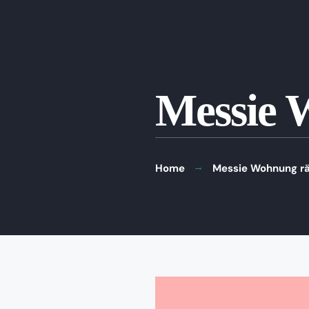
Messie 
Home
Messie Wohnung rä