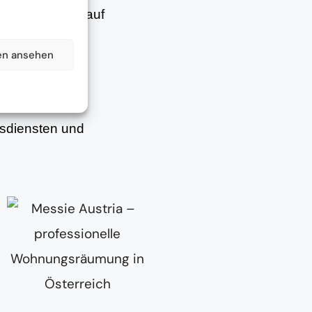
– abgestimmt auf
en ansehen
f Wunsch mit
gsdiensten und