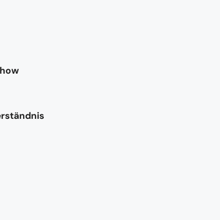
-how
erständnis