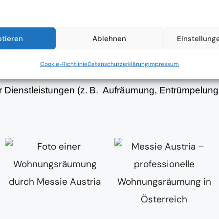
ung während des gesamten Veränderungsprozesses 
er betroffenen Person.
ptieren
Ablehnen
Einstellung
ung
Cookie-Richtlinie
Datenschutzerklärung
Impressum
tion, Sortierung und Auflösung der Wohnräume – au
er Dienstleistungen (z. B. Aufräumung, Entrümpelun