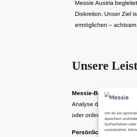
Messie Austria begleite
Diskretion. Unser Ziel 
ermöglichen – achtsam, 
Unsere Leis
Messie-Beratung
Analyse der aktuellen Woh
Um dir ein optimal
oder online.
speichern und/ode
Surfverhalten oder
zurückziehst, kön
Persönliche Begleitun