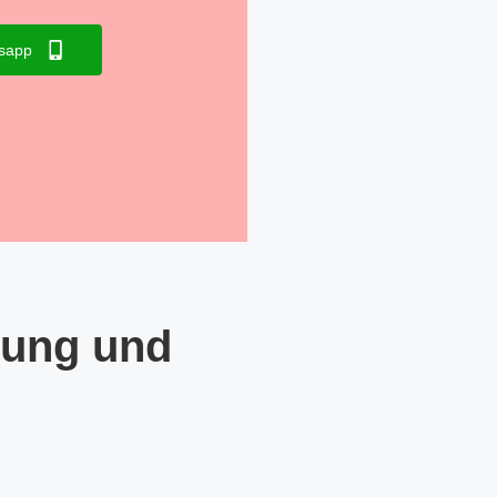
sapp
tung und