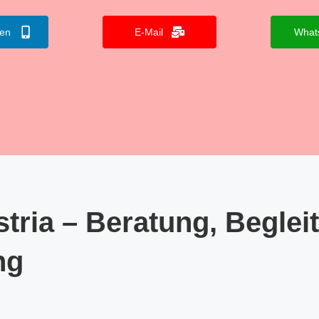
fen
E-Mail
What
tria – Beratung, Beglei
ng