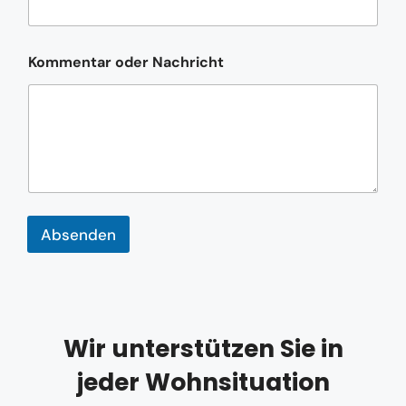
*
Kommentar oder Nachricht
E
-
M
a
i
l
-
A
d
r
Absenden
e
s
s
e
E
-
M
Wir unterstützen Sie in
a
jeder Wohnsituation
i
l