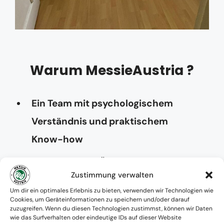
Warum MessieAustria ?
Ein Team mit psychologischem
Verständnis und praktischem
Know-how
Verfügbarkeit: Österreichweit
Zustimmung verwalten
Absolute Diskretion & keine
Um dir ein optimales Erlebnis zu bieten, verwenden wir Technologien wie
Cookies, um Geräteinformationen zu speichern und/oder darauf
Zusammenarbeit mit Ämtern ohne
zuzugreifen. Wenn du diesen Technologien zustimmst, können wir Daten
wie das Surfverhalten oder eindeutige IDs auf dieser Website
Einverständnis