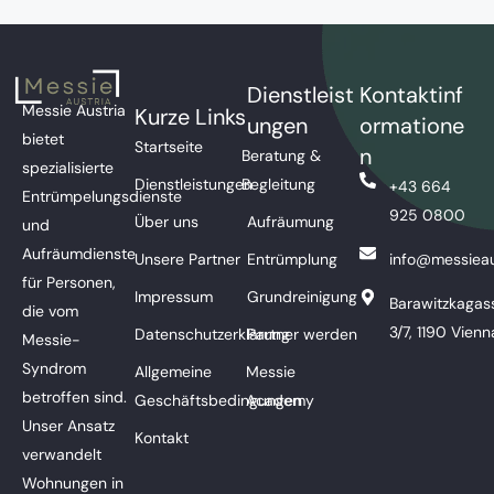
Dienstleist
Kontaktinf
Messie Austria
Kurze Links
ungen
ormatione
bietet
Startseite
n
Beratung &
spezialisierte
Dienstleistungen
Begleitung
+43 664
Entrümpelungsdienste
925 0800
Über uns
Aufräumung
und
Aufräumdienste
Unsere Partner
Entrümplung
info@messieau
für Personen,
Impressum
Grundreinigung
Barawitzkagas
die vom
3/7, 1190 Vienn
Datenschutzerklärung
Partner werden
Messie-
Syndrom
Allgemeine
Messie
betroffen sind.
Geschäftsbedingungen
Academy
Unser Ansatz
Kontakt
verwandelt
Wohnungen in