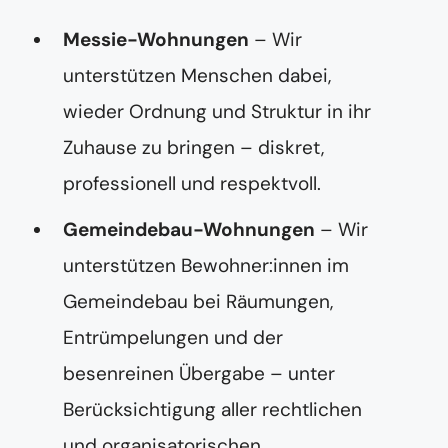
-
A
Messie-Wohnungen
– Wir
d
r
unterstützen Menschen dabei,
e
s
wieder Ordnung und Struktur in ihr
s
e
Zuhause zu bringen – diskret,
professionell und respektvoll.
Gemeindebau-Wohnungen
– Wir
unterstützen Bewohner:innen im
Gemeindebau bei Räumungen,
Entrümpelungen und der
besenreinen Übergabe – unter
Berücksichtigung aller rechtlichen
und organisatorischen