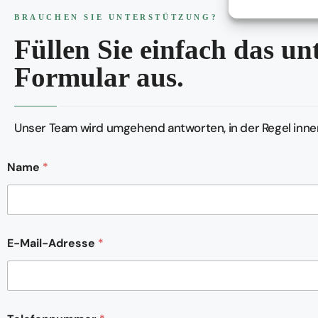
BRAUCHEN SIE UNTERSTÜTZUNG?
Füllen Sie einfach das u
Formular aus.
Unser Team wird umgehend antworten, in der Regel inner
Name
*
N
E-Mail-Adresse
*
a
m
e
T
e
l