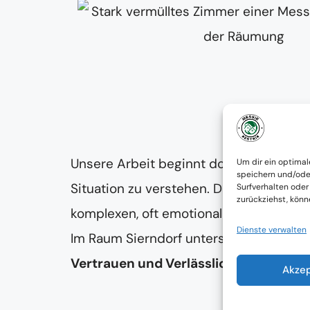
Beratung
Unsere Arbeit beginnt dort, wo andere 
Um dir ein optimal
speichern und/ode
Situation zu verstehen. Denn eine
Mess
Surfverhalten oder
zurückziehst, kön
komplexen, oft emotional belastenden
Dienste verwalten
Im Raum Sierndorf unterstützen wir dab
Vertrauen und Verlässlichkeit
stehen d
Akze