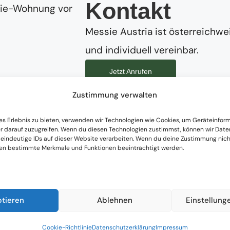
Kontakt
Messie Austria ist österreichwei
und individuell vereinbar.
Jetzt Anrufen
Zustimmung verwalten
 & Begleitung bei Messie-Situationen in 
aufhören: Mit einer
individuellen Beratung
nehmen 
es Erlebnis zu bieten, verwenden wir Technologien wie Cookies, um Geräteinfor
r darauf zuzugreifen. Wenn du diesen Technologien zustimmst, können wir Date
ie Wohnung
ist nie einfach nur ein Problem der 
 eindeutige IDs auf dieser Website verarbeiten. Wenn du deine Zustimmung nicht
nen bestimmte Merkmale und Funktionen beeinträchtigt werden.
 Lebensphase.
ei, realistische, achtsame Schritte in Richtung Ve
abei im Mittelpunkt.
ptieren
Ablehnen
Einstellung
Cookie-Richtlinie
Datenschutzerklärung
Impressum