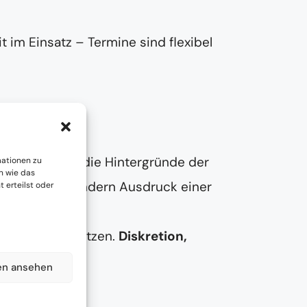
t im Einsatz – Termine sind flexibel
Sierndorf
wir uns Zeit, die Hintergründe der
mationen zu
n wie das
Unordnung – sondern Ausdruck einer
 erteilst oder
ränderung zu setzen.
Diskretion,
en ansehen