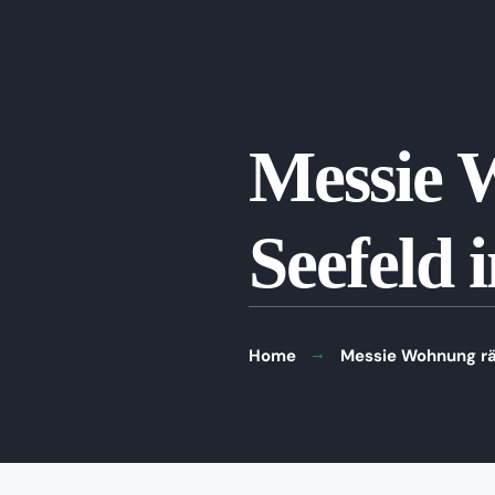
Messie 
Seefeld i
Home
Messie Wohnung räu