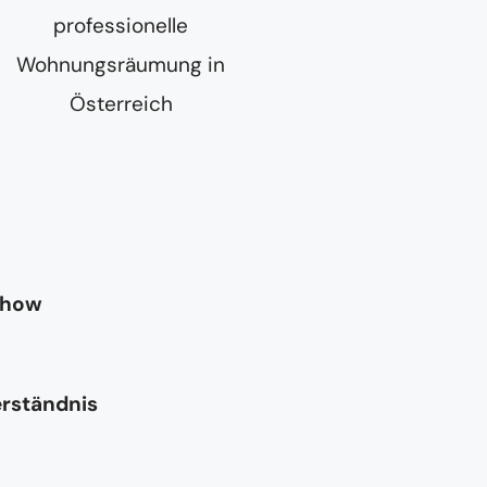
-how
erständnis