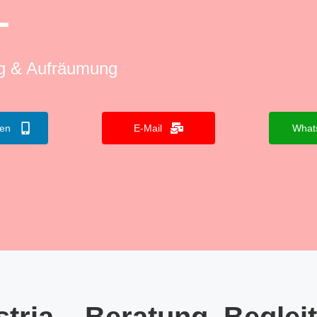
L
ng & Aufräumung
fen
E-Mail
What