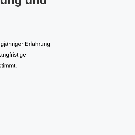
tung und
ngjähriger Erfahrung
angfristige
stimmt.