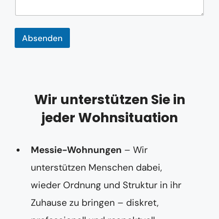
e
K
o
m
Absenden
m
e
n
t
a
r
Wir unterstützen Sie in
*
jeder Wohnsituation
Messie-Wohnungen
– Wir
unterstützen Menschen dabei,
wieder Ordnung und Struktur in ihr
Zuhause zu bringen – diskret,