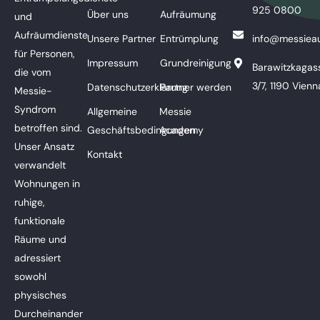
925 0800
Über uns
Aufräumung
und
Aufräumdienste
Unsere Partner
Entrümplung
info@messieau
für Personen,
Impressum
Grundreinigung
Barawitzkagas
die vom
3/7, 1190 Vienn
Datenschutzerklärung
Partner werden
Messie-
Syndrom
Allgemeine
Messie
betroffen sind.
Geschäftsbedingungen
Academy
Unser Ansatz
Kontakt
verwandelt
Wohnungen in
ruhige,
funktionale
Räume und
adressiert
sowohl
physisches
Durcheinander