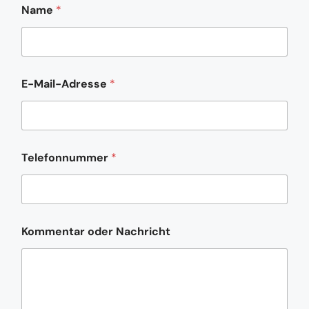
Name
*
E-Mail-Adresse
*
E
Telefonnummer
*
-
M
a
i
l
-
Kommentar oder Nachricht
A
d
r
e
s
s