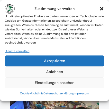
Know-how
Zustimmung verwalten
Verfügbarkeit: Österreichweit
Um dir ein optimales Erlebnis zu bieten, verwenden wir Technologien wie
Cookies, um Geräteinformationen zu speichern und/oder darauf
zuzugreifen. Wenn du diesen Technologien zustimmst, können wir Daten
Absolute Diskretion & keine
wie das Surfverhalten oder eindeutige IDs auf dieser Website
verarbeiten. Wenn du deine Zustimmung nicht erteilst oder
Zusammenarbeit mit Ämtern ohne
zurückziehst, können bestimmte Merkmale und Funktionen
beeinträchtigt werden.
Einverständnis
Dienste verwalten
Akzeptieren
Ablehnen
Einstellungen ansehen
Cookie-Richtlinie
Datenschutzerklärung
Impressum