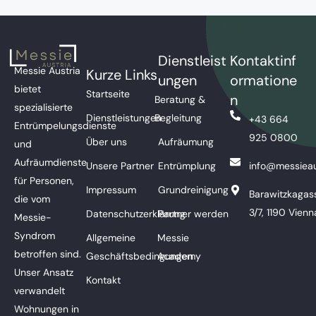
Dienstleist
Kontaktinf
Messie Austria
Kurze Links
ungen
ormatione
bietet
Startseite
n
Beratung &
spezialisierte
Dienstleistungen
Begleitung
+43 664
Entrümpelungsdienste
925 0800
Über uns
Aufräumung
und
Aufräumdienste
Unsere Partner
Entrümplung
info@messieau
für Personen,
Impressum
Grundreinigung
Barawitzkagas
die vom
3/7, 1190 Vienn
Datenschutzerklärung
Partner werden
Messie-
Syndrom
Allgemeine
Messie
betroffen sind.
Geschäftsbedingungen
Academy
Unser Ansatz
Kontakt
verwandelt
Wohnungen in