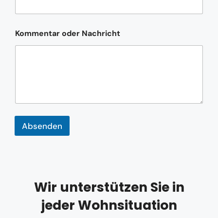
t
a
r
Kommentar oder Nachricht
E
-
M
a
i
l
-
A
d
r
Absenden
e
s
s
e
Wir unterstützen Sie in
jeder Wohnsituation