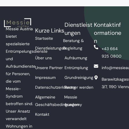
Dienstleist
Kontaktinf
Messie Austria
Kurze Links
ungen
ormatione
bietet
Startseite
n
Beratung &
spezialisierte
Dienstleistungen
Begleitung
+43 664
Entrümpelungsdienste
925 0800
Über uns
Aufräumung
und
Aufräumdienste
Unsere Partner
Entrümplung
info@messieau
für Personen,
Impressum
Grundreinigung
Barawitzkagas
die vom
3/7, 1190 Vienn
Datenschutzerklärung
Partner werden
Messie-
Syndrom
Allgemeine
Messie
betroffen sind.
Geschäftsbedingungen
Academy
Unser Ansatz
Kontakt
verwandelt
Wohnungen in