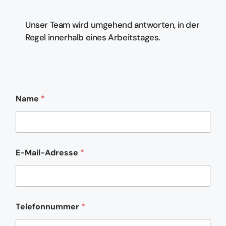
Unser Team wird umgehend antworten, in der
Regel innerhalb eines Arbeitstages.
K
Name
*
o
m
m
e
n
t
E-Mail-Adresse
*
a
r
K
o
m
m
Telefonnummer
*
e
n