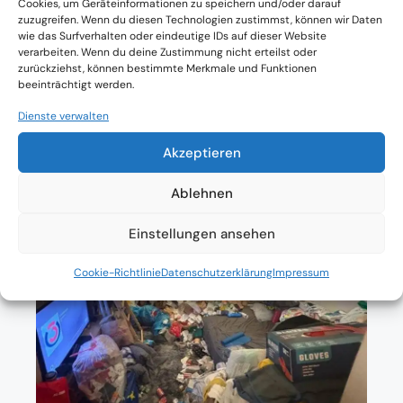
Cookies, um Geräteinformationen zu speichern und/oder darauf
zuzugreifen. Wenn du diesen Technologien zustimmst, können wir Daten
Absolute Diskretion & keine
wie das Surfverhalten oder eindeutige IDs auf dieser Website
verarbeiten. Wenn du deine Zustimmung nicht erteilst oder
Zusammenarbeit mit Ämtern ohne
zurückziehst, können bestimmte Merkmale und Funktionen
beeinträchtigt werden.
Einverständnis
Dienste verwalten
Akzeptieren
Ablehnen
Einstellungen ansehen
Cookie-Richtlinie
Datenschutzerklärung
Impressum