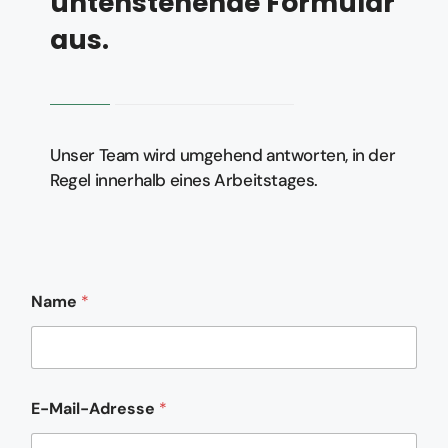
untenstehende Formular
aus.
Unser Team wird umgehend antworten, in der
Regel innerhalb eines Arbeitstages.
*
Name
*
*
T
e
l
e
f
E-Mail-Adresse
*
o
n