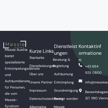
Dienstleist
Kontaktinf
Messie Austria
Kurze Links
ungen
ormatione
bietet
Startseite
n
Beratung &
spezialisierte
Dienstleistungen
Begleitung
+43 664
Entrümpelungsdienste
925 0800
Über uns
Aufräumung
und
Aufräumdienste
Unsere Partner
Entrümplung
info@messieau
für Personen,
Impressum
Grundreinigung
Barawitzkagas
die vom
3/7, 1190 Vienn
Datenschutzerklärung
Partner werden
Messie-
Syndrom
Allgemeine
Messie