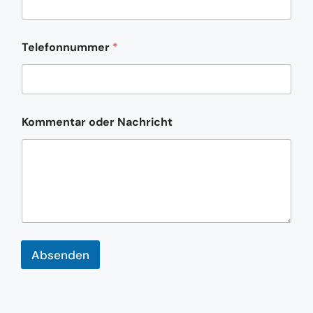
n
u
m
m
Telefonnummer
*
e
r
Kommentar oder Nachricht
Absenden