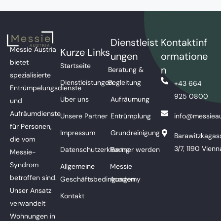
Dienstleist
Kontaktinf
Messie Austria
Kurze Links
ungen
ormatione
bietet
Startseite
n
Beratung &
spezialisierte
Dienstleistungen
Begleitung
+43 664
Entrümpelungsdienste
925 0800
Über uns
Aufräumung
und
Aufräumdienste
Unsere Partner
Entrümplung
info@messieau
für Personen,
Impressum
Grundreinigung
Barawitzkagas
die vom
3/7, 1190 Vienn
Datenschutzerklärung
Partner werden
Messie-
Syndrom
Allgemeine
Messie
betroffen sind.
Geschäftsbedingungen
Academy
Unser Ansatz
Kontakt
verwandelt
Wohnungen in