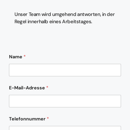
Unser Team wird umgehend antworten, in der
Regel innerhalb eines Arbeitstages.
Name
*
N
E-Mail-Adresse
*
a
c
h
r
i
c
Telefonnummer
*
h
t