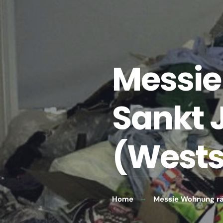
Messie
Sankt 
(Wests
Home
Messie Wohnung rä