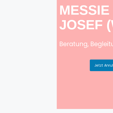
MESSIE
JOSEF 
Beratung, Beglei
Jetzt Anru