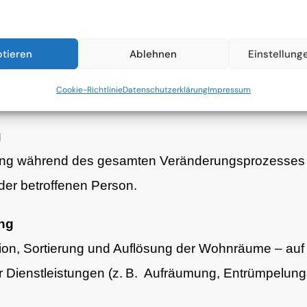
ptieren
Ablehnen
Einstellung
nsituation und strukturierte Planung erster Schritte 
Cookie-Richtlinie
Datenschutzerklärung
Impressum
g
ung während des gesamten Veränderungsprozesses 
er betroffenen Person.
ung
tion, Sortierung und Auflösung der Wohnräume – au
er Dienstleistungen (z. B. Aufräumung, Entrümpelun