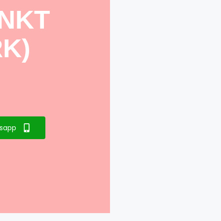
ANKT
K)
sapp