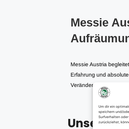
Messie Aus
Aufräumu
Messie Austria begleite
Erfahrung und absoluter 
Veränderungen zu ermög
Um dir ein optimal
speichern und/ode
Surfverhalten oder
Unsere Le
zurückziehst, kön