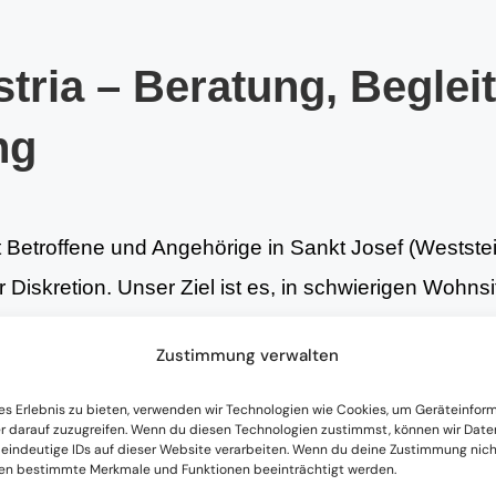
tria – Beratung, Beglei
ng
t Betroffene und Angehörige in Sankt Josef (Weststei
Diskretion. Unser Ziel ist es, in schwierigen Wohnsit
lichen – achtsam, respektvoll und individuell abge
Zustimmung verwalten
NOTRUF DIENST
es Erlebnis zu bieten, verwenden wir Technologien wie Cookies, um Geräteinfor
r darauf zuzugreifen. Wenn du diesen Technologien zustimmst, können wir Date
 eindeutige IDs auf dieser Website verarbeiten. Wenn du deine Zustimmung nicht
istungen
nen bestimmte Merkmale und Funktionen beeinträchtigt werden.