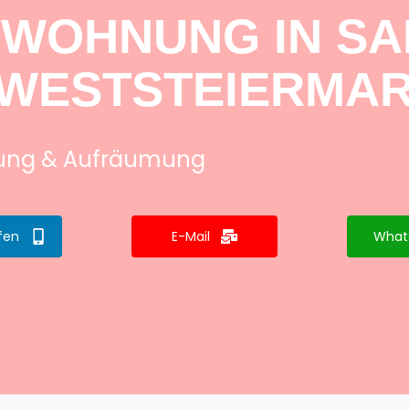
 WOHNUNG IN S
(WESTSTEIERMAR
tung & Aufräumung
fen
E-Mail
What