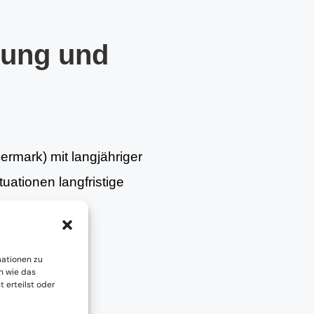
tung und
ermark) mit langjähriger
uationen langfristige
stimmt.
mationen zu
n wie das
 erteilst oder