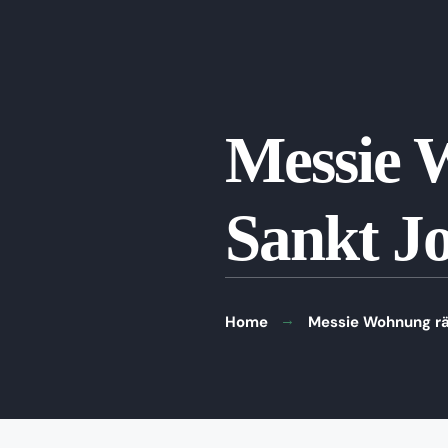
Messie 
Sankt J
Home
Messie Wohnung rä