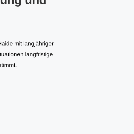
tung und
aide mit langjähriger
uationen langfristige
stimmt.