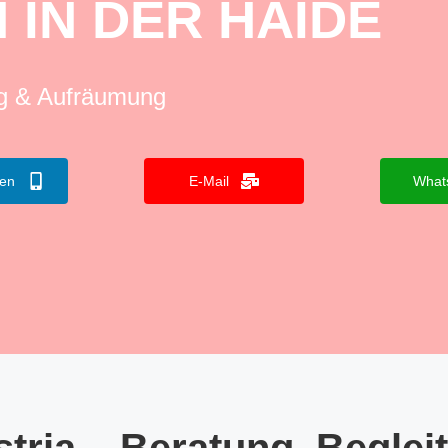
 IN DER HAIDE
ng & Aufräumung
fen
E-Mail
What