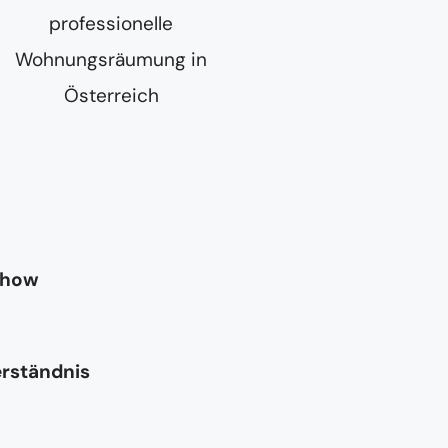
-how
erständnis