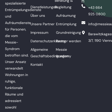
n
Beratung &
spezialisierte
Dienstleistungen
Begleitung
+43 664
Entrümpelungsdienste
925 0800
Über uns
Aufräumung
und
Aufräumdienste
Unsere Partner
Entrümplung
info@messieau
für Personen,
Impressum
Grundreinigung
Barawitzkagas
die vom
3/7, 1190 Vienn
Datenschutzerklärung
Partner werden
Messie-
Syndrom
Allgemeine
Messie
betroffen sind.
Geschäftsbedingungen
Academy
Unser Ansatz
Kontakt
verwandelt
Wohnungen in
ruhige,
funktionale
Räume und
adressiert
sowohl