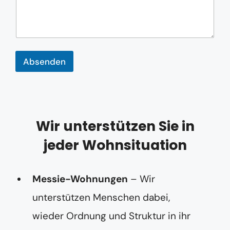
n
n
u
m
m
e
r
Absenden
Wir unterstützen Sie in
jeder Wohnsituation
Messie-Wohnungen
– Wir
unterstützen Menschen dabei,
wieder Ordnung und Struktur in ihr