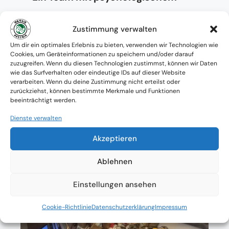
Verständnis und praktischem
Zustimmung verwalten
Know-how
Um dir ein optimales Erlebnis zu bieten, verwenden wir Technologien wie
Cookies, um Geräteinformationen zu speichern und/oder darauf
Verfügbarkeit: Österreichweit
zuzugreifen. Wenn du diesen Technologien zustimmst, können wir Daten
wie das Surfverhalten oder eindeutige IDs auf dieser Website
Absolute Diskretion & keine
verarbeiten. Wenn du deine Zustimmung nicht erteilst oder
zurückziehst, können bestimmte Merkmale und Funktionen
Zusammenarbeit mit Ämtern ohne
beeinträchtigt werden.
Einverständnis
Dienste verwalten
Akzeptieren
Ablehnen
Einstellungen ansehen
Cookie-Richtlinie
Datenschutzerklärung
Impressum