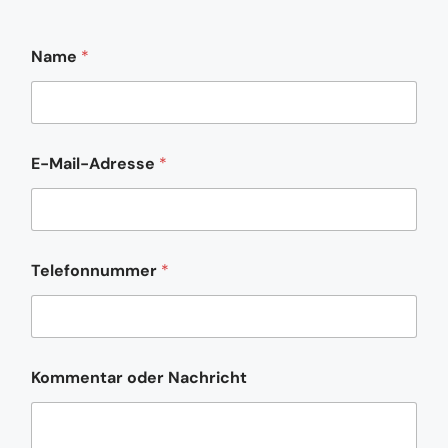
Name
*
*
E-Mail-Adresse
*
K
o
m
m
e
n
Telefonnummer
*
t
a
r
T
e
l
Kommentar oder Nachricht
e
f
o