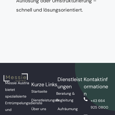
Auflösung oder Umstrukturierung –
schnell und lösungsorientiert.
Dienstleist
Kontaktinf
Messie Austria
Kurze Links
ungen
ormatione
bietet
Startseite
n
Beratung &
spezialisierte
Dienstleistungen
Begleitung
+43 664
Entrümpelungsdienste
925 0800
Über uns
Aufräumung
und