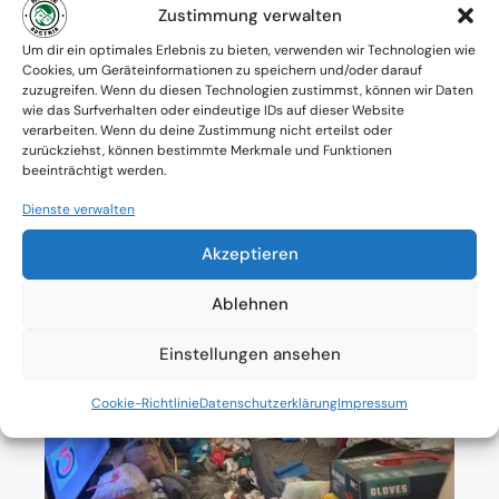
Zustimmung verwalten
Verfügbarkeit: Österreichweit
Um dir ein optimales Erlebnis zu bieten, verwenden wir Technologien wie
Cookies, um Geräteinformationen zu speichern und/oder darauf
Absolute Diskretion & keine
zuzugreifen. Wenn du diesen Technologien zustimmst, können wir Daten
wie das Surfverhalten oder eindeutige IDs auf dieser Website
Zusammenarbeit mit Ämtern ohne
verarbeiten. Wenn du deine Zustimmung nicht erteilst oder
zurückziehst, können bestimmte Merkmale und Funktionen
Einverständnis
beeinträchtigt werden.
Dienste verwalten
Akzeptieren
Ablehnen
Einstellungen ansehen
Cookie-Richtlinie
Datenschutzerklärung
Impressum