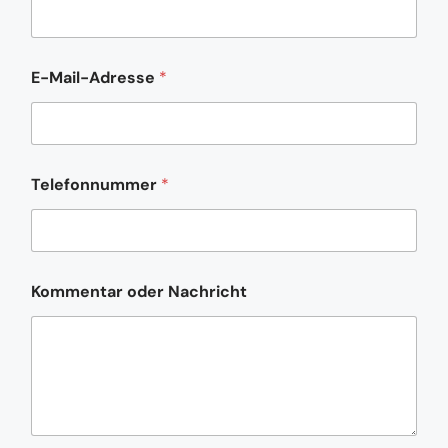
o
E-Mail-Adresse
*
d
e
r
*
o
d
Telefonnummer
*
e
r
Kommentar oder Nachricht