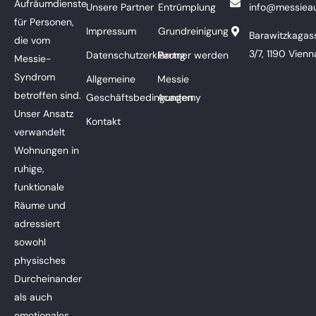
Aufräumdienste
Unsere Partner
Entrümplung
info@messieau
für Personen,
Impressum
Grundreinigung
Barawitzkagas
die vom
3/7, 1190 Vienn
Datenschutzerklärung
Partner werden
Messie-
Syndrom
Allgemeine
Messie
betroffen sind.
Geschäftsbedingungen
Academy
Unser Ansatz
Kontakt
verwandelt
Wohnungen in
ruhige,
funktionale
Räume und
adressiert
sowohl
physisches
Durcheinander
als auch
emotionales