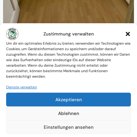
Zustimmung verwalten
Warum MessieAustria ?
Um dir ein optimales Erlebnis zu bieten, verwenden wir Technologien wie
Cookies, um Geräteinformationen zu speichern und/oder darauf
Ein Team mit psychologischem
zuzugreifen. Wenn du diesen Technologien zustimmst, können wir Daten
wie das Surfverhalten oder eindeutige IDs auf dieser Website
Verständnis und praktischem Know-how
verarbeiten. Wenn du deine Zustimmung nicht erteilst oder
zurückziehst, können bestimmte Merkmale und Funktionen
Verfügbarkeit: Österreichweit
beeinträchtigt werden.
Absolute Diskretion & keine
Dienste verwalten
Zusammenarbeit mit Ämtern ohne
Akzeptieren
Einverständnis
Ablehnen
Einstellungen ansehen