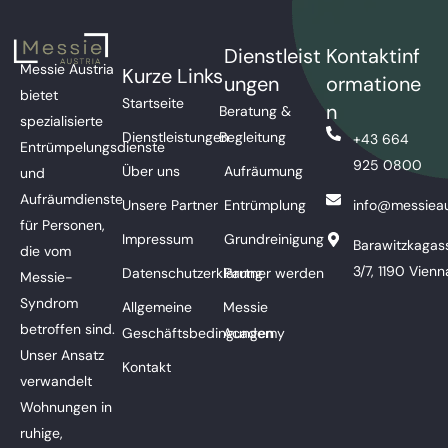
Dienstleist
Kontaktinf
Messie Austria
Kurze Links
ungen
ormatione
bietet
Startseite
n
Beratung &
spezialisierte
Dienstleistungen
Begleitung
+43 664
Entrümpelungsdienste
925 0800
Über uns
Aufräumung
und
Aufräumdienste
Unsere Partner
Entrümplung
info@messieau
für Personen,
Impressum
Grundreinigung
Barawitzkagas
die vom
3/7, 1190 Vienn
Datenschutzerklärung
Partner werden
Messie-
Syndrom
Allgemeine
Messie
betroffen sind.
Geschäftsbedingungen
Academy
Unser Ansatz
Kontakt
verwandelt
Wohnungen in
ruhige,