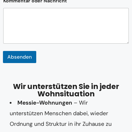
Kommentar oder Nachricht
d
e
r
T
e
l
e
f
o
n
Absenden
n
u
m
m
e
Wir unterstützen Sie in jeder
r
K
Wohnsituation
o
Messie-Wohnungen
– Wir
m
m
unterstützen Menschen dabei, wieder
e
n
Ordnung und Struktur in ihr Zuhause zu
t
a