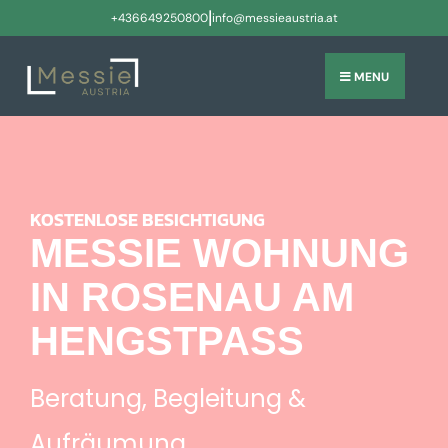
|
+436649250800
info@messieaustria.at
MENU
KOSTENLOSE BESICHTIGUNG
MESSIE WOHNUNG
IN ROSENAU AM
HENGSTPASS
Beratung, Begleitung &
Aufräumung