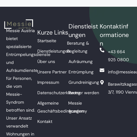
Dienstleist
Kontaktinf
Messie Austria
Kurze Links
ungen
ormatione
bietet
Startseite
n
Beratung &
spezialisierte
Dienstleistungen
Begleitung
+43 664
Entrümpelungsdienste
925 0800
Über uns
Aufräumung
und
Aufräumdienste
Unsere Partner
Entrümplung
info@messieau
für Personen,
Impressum
Grundreinigung
Barawitzkagas
die vom
3/7, 1190 Vienn
Datenschutzerklärung
Partner werden
Messie-
Syndrom
Allgemeine
Messie
betroffen sind.
Geschäftsbedingungen
Academy
Unser Ansatz
Kontakt
verwandelt
Wohnungen in