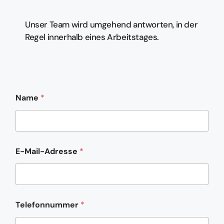
Unser Team wird umgehend antworten, in der
Regel innerhalb eines Arbeitstages.
N
Name
*
a
m
e
*
N
a
E-Mail-Adresse
*
m
e
Telefonnummer
*