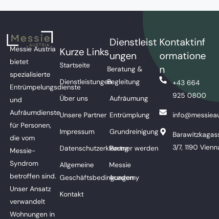
Dienstleist
Kontaktinf
Messie Austria
Kurze Links
ungen
ormatione
bietet
Startseite
n
Beratung &
spezialisierte
Dienstleistungen
Begleitung
+43 664
Entrümpelungsdienste
925 0800
Über uns
Aufräumung
und
Aufräumdienste
Unsere Partner
Entrümplung
info@messieau
für Personen,
Impressum
Grundreinigung
Barawitzkagas
die vom
3/7, 1190 Vienn
Datenschutzerklärung
Partner werden
Messie-
Syndrom
Allgemeine
Messie
betroffen sind.
Geschäftsbedingungen
Academy
Unser Ansatz
Kontakt
verwandelt
Wohnungen in