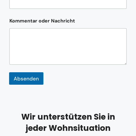
n
n
u
Kommentar oder Nachricht
m
m
e
r
*
Absenden
Wir unterstützen Sie in
jeder Wohnsituation