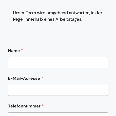
Unser Team wird umgehend antworten, in der
Regel innerhalb eines Arbeitstages.
K
Name
*
o
m
m
e
n
t
E-Mail-Adresse
*
a
r
T
e
l
e
Telefonnummer
*
f
o