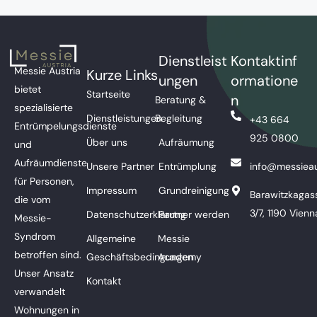
Dienstleist
Kontaktinf
Messie Austria
Kurze Links
ungen
ormatione
bietet
Startseite
n
Beratung &
spezialisierte
Dienstleistungen
Begleitung
+43 664
Entrümpelungsdienste
925 0800
Über uns
Aufräumung
und
Aufräumdienste
Unsere Partner
Entrümplung
info@messieau
für Personen,
Impressum
Grundreinigung
Barawitzkagas
die vom
3/7, 1190 Vienn
Datenschutzerklärung
Partner werden
Messie-
Syndrom
Allgemeine
Messie
betroffen sind.
Geschäftsbedingungen
Academy
Unser Ansatz
Kontakt
verwandelt
Wohnungen in