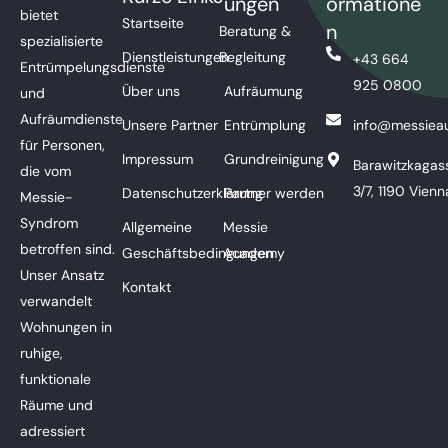
ungen
ormatione
bietet
Startseite
n
Beratung &
spezialisierte
Dienstleistungen
Begleitung
+43 664
Entrümpelungsdienste
925 0800
Über uns
Aufräumung
und
Aufräumdienste
Unsere Partner
Entrümplung
info@messieau
für Personen,
Impressum
Grundreinigung
Barawitzkagas
die vom
3/7, 1190 Vienn
Datenschutzerklärung
Partner werden
Messie-
Syndrom
Allgemeine
Messie
betroffen sind.
Geschäftsbedingungen
Academy
Unser Ansatz
Kontakt
verwandelt
Wohnungen in
ruhige,
funktionale
Räume und
adressiert