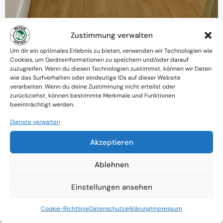
Zustimmung verwalten
Warum MessieAustria ?
Um dir ein optimales Erlebnis zu bieten, verwenden wir Technologien wie
Cookies, um Geräteinformationen zu speichern und/oder darauf
Ein Team mit psychologischem
zuzugreifen. Wenn du diesen Technologien zustimmst, können wir Daten
wie das Surfverhalten oder eindeutige IDs auf dieser Website
Verständnis und praktischem Know-how
verarbeiten. Wenn du deine Zustimmung nicht erteilst oder
zurückziehst, können bestimmte Merkmale und Funktionen
Verfügbarkeit: Österreichweit
beeinträchtigt werden.
Absolute Diskretion & keine
Dienste verwalten
Zusammenarbeit mit Ämtern ohne
Akzeptieren
Einverständnis
Ablehnen
Einstellungen ansehen
Cookie-Richtlinie
Datenschutzerklärung
Impressum