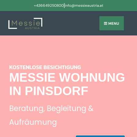
|
+436649250800
info@messieaustria.at
MENU
KOSTENLOSE BESICHTIGUNG
MESSIE WOHNUNG
IN PINSDORF
Beratung, Begleitung &
Aufräumung